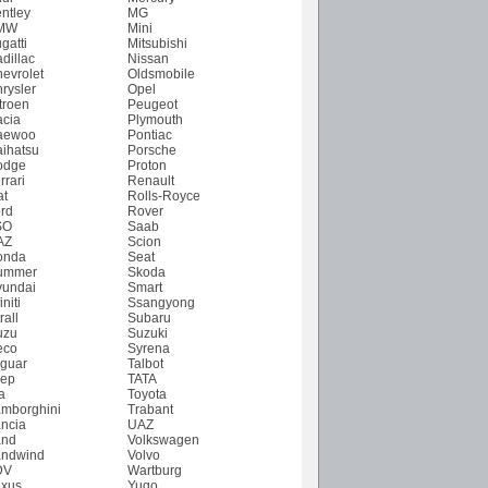
ntley
MG
MW
Mini
gatti
Mitsubishi
dillac
Nissan
evrolet
Oldsmobile
rysler
Opel
troen
Peugeot
cia
Plymouth
aewoo
Pontiac
ihatsu
Porsche
odge
Proton
rrari
Renault
at
Rolls-Royce
rd
Rover
SO
Saab
AZ
Scion
onda
Seat
ummer
Skoda
undai
Smart
initi
Ssangyong
rall
Subaru
uzu
Suzuki
eco
Syrena
guar
Talbot
ep
TATA
a
Toyota
mborghini
Trabant
ncia
UAZ
and
Volkswagen
ndwind
Volvo
DV
Wartburg
xus
Yugo