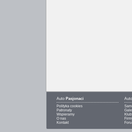
Auto
Pasjonaci
Aut
Polityka cookies
Sam
Patronaty
Gale
Wspieramy
Klub
O nas
Firm
Kontakt
For