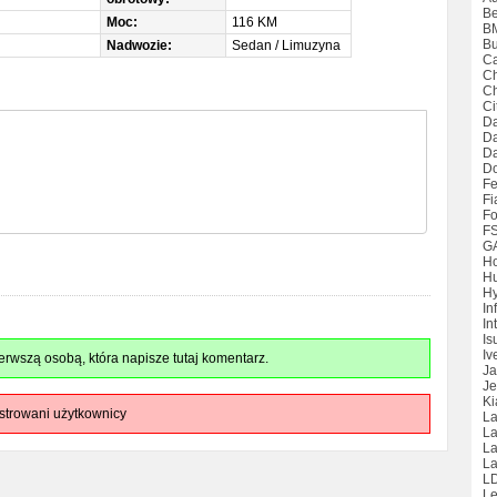
Be
Moc:
116 KM
B
Bu
Nadwozie:
Sedan / Limuzyna
Ca
Ch
Ch
Ci
Da
D
Da
D
Fe
Fi
Fo
F
G
H
H
Hy
Inf
Int
Is
Iv
rwszą osobą, która napisze tutaj komentarz.
Ja
Je
Ki
strowani użytkownicy
La
La
L
La
L
Le