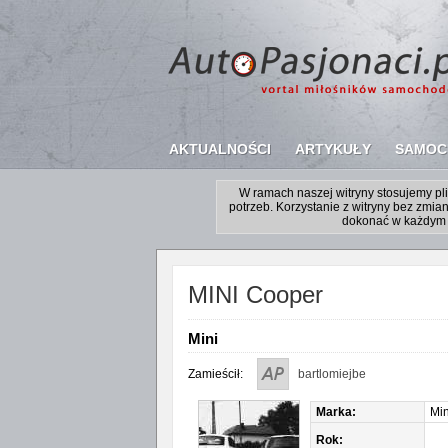
AKTUALNOŚCI
ARTYKUŁY
SAMOC
W ramach naszej witryny stosujemy p
potrzeb. Korzystanie z witryny bez zm
dokonać w każdym 
MINI Cooper
Mini
Zamieścił:
bartlomiejbe
Marka:
Min
Rok: