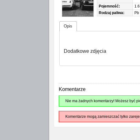
Pojemność:
1.6
Rodzaj paliwa:
Pb
Opis
Dodatkowe zdjęcia
Komentarze
Nie ma żadnych komentarzy! Możesz być pie
Komentarze mogą zamieszczać tylko zareje