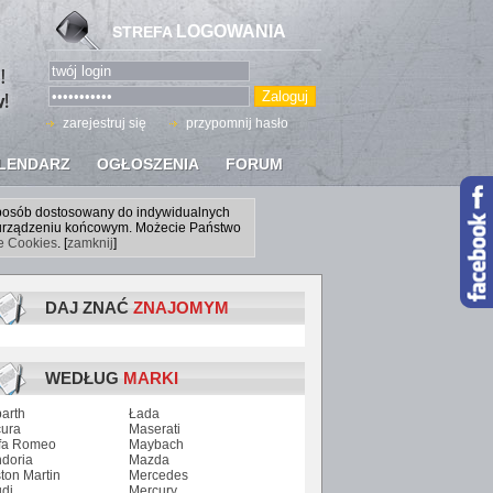
LOGOWANIA
STREFA
zarejestruj się
przypomnij hasło
LENDARZ
OGŁOSZENIA
FORUM
sposób dostosowany do indywidualnych
a urządzeniu końcowym. Możecie Państwo
ce Cookies
. [
zamknij
]
DAJ ZNAĆ
ZNAJOMYM
WEDŁUG
MARKI
arth
Łada
ura
Maserati
fa Romeo
Maybach
doria
Mazda
ton Martin
Mercedes
di
Mercury