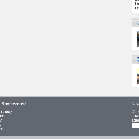
Li
Lo
o
Społeczność
New
ochody
Chc
rie
nowo
y
adre
y
um