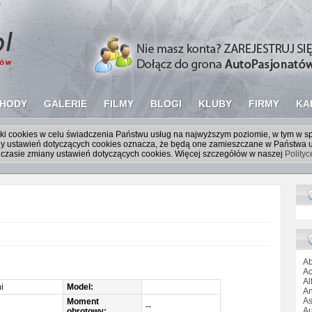
HODY
GALERIE
FILMY
BLOGI
KLUBY
FIRMY
KA
liki cookies w celu świadczenia Państwu usług na najwyższym poziomie, w tym w 
iany ustawień dotyczących cookies oznacza, że będą one zamieszczane w Państw
czasie zmiany ustawień dotyczących cookies. Więcej szczegółów w naszej
Polity
Ab
Ac
Al
i
Model:
An
As
Moment
--
Au
obrotowy: