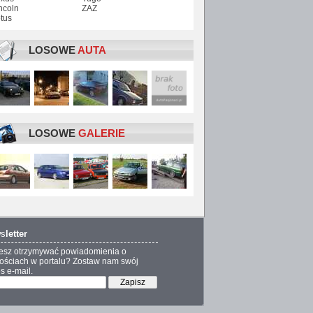
ncoln
ZAZ
tus
LOSOWE
AUTA
LOSOWE
GALERIE
s
letter
esz otrzymywać powiadomienia o
ściach w portalu? Zostaw nam swój
s e-mail.