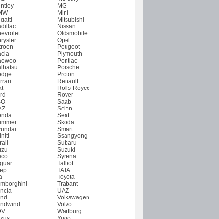
ntley
MG
MW
Mini
gatti
Mitsubishi
dillac
Nissan
evrolet
Oldsmobile
rysler
Opel
troen
Peugeot
cia
Plymouth
aewoo
Pontiac
ihatsu
Porsche
odge
Proton
rrari
Renault
at
Rolls-Royce
rd
Rover
SO
Saab
AZ
Scion
onda
Seat
ummer
Skoda
undai
Smart
initi
Ssangyong
rall
Subaru
uzu
Suzuki
eco
Syrena
guar
Talbot
ep
TATA
a
Toyota
mborghini
Trabant
ncia
UAZ
and
Volkswagen
ndwind
Volvo
DV
Wartburg
xus
Yugo