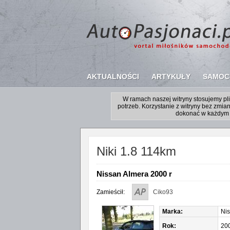
AKTUALNOŚCI
ARTYKUŁY
SAMOC
W ramach naszej witryny stosujemy p
potrzeb. Korzystanie z witryny bez zm
dokonać w każdym 
Niki 1.8 114km
Nissan Almera 2000 r
Zamieścił:
Ciko93
Marka:
Ni
Rok:
20