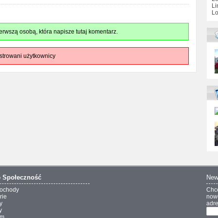
Li
Lo
rwszą osobą, która napisze tutaj komentarz.
strowani użytkownicy
o
Społeczność
New
ochody
Chc
rie
nowo
y
adre
y
um