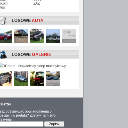
ncoln
ZAZ
tus
LOSOWE
AUTA
LOSOWE
GALERIE
s
letter
esz otrzymywać powiadomienia o
ściach w portalu? Zostaw nam swój
s e-mail.