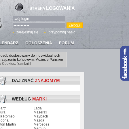
LOGOWANIA
STREFA
zarejestruj się
przypomnij hasło
LENDARZ
OGŁOSZENIA
FORUM
sposób dostosowany do indywidualnych
a urządzeniu końcowym. Możecie Państwo
ce Cookies
. [
zamknij
]
DAJ ZNAĆ
ZNAJOMYM
WEDŁUG
MARKI
arth
Łada
ura
Maserati
fa Romeo
Maybach
doria
Mazda
ton Martin
Mercedes
di
Mercury