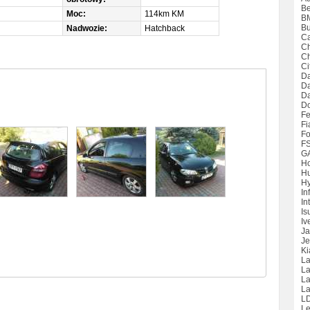
Be
Moc:
114km KM
B
Bu
Nadwozie:
Hatchback
Ca
Ch
Ch
Ci
Da
D
Da
D
Fe
Fi
Fo
F
G
H
H
Hy
Inf
Int
Is
Iv
Ja
Je
Ki
La
La
L
La
L
Le