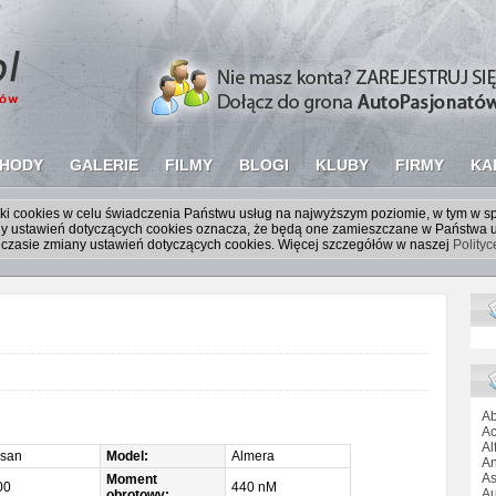
HODY
GALERIE
FILMY
BLOGI
KLUBY
FIRMY
KA
liki cookies w celu świadczenia Państwu usług na najwyższym poziomie, w tym w 
iany ustawień dotyczących cookies oznacza, że będą one zamieszczane w Państw
czasie zmiany ustawień dotyczących cookies. Więcej szczegółów w naszej
Polity
Ab
Ac
Al
ssan
Model:
Almera
An
As
Moment
00
440 nM
Au
obrotowy: