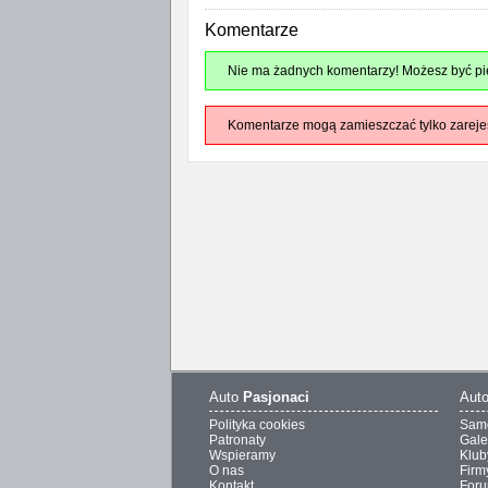
Komentarze
Nie ma żadnych komentarzy! Możesz być pie
Komentarze mogą zamieszczać tylko zareje
Auto
Pasjonaci
Aut
Polityka cookies
Sam
Patronaty
Gale
Wspieramy
Klub
O nas
Firm
Kontakt
For