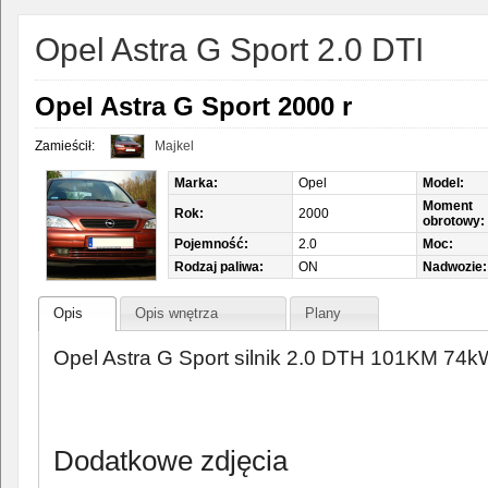
Opel Astra G Sport 2.0 DTI
Opel Astra G Sport 2000 r
Zamieścił:
Majkel
Marka:
Opel
Model:
Moment
Rok:
2000
obrotowy:
Pojemność:
2.0
Moc:
Rodzaj paliwa:
ON
Nadwozie:
Opis
Opis wnętrza
Plany
Opel Astra G Sport silnik 2.0 DTH 101KM 74k
Dodatkowe zdjęcia