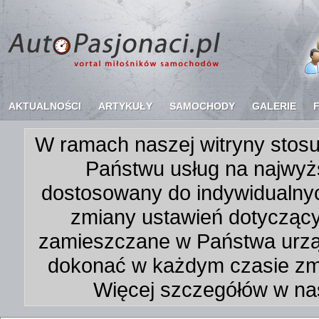
AKTUALNOŚCI
ARTYKUŁY
SAMOCHODY
GALERIE
W ramach naszej witryny stosu
Państwu usług na najwyż
dostosowany do indywidualnyc
zmiany ustawień dotycząc
zamieszczane w Państwa urz
dokonać w każdym czasie zmi
Więcej szczegółów w na