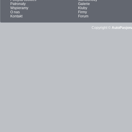
Patronaty
Galerie
Wspieramy
Kluby
O nas
Firmy
Kontakt
Forum
Copyright ©
AutoPasjona