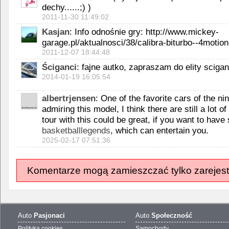
dechy......;) )
2011-11-30 11:49:02
Kasjan
: Info odnośnie gry: http://www.mickey-
garage.pl/aktualnosci/38/calibra-biturbo--4motion
2011-12-07 18:44:48
Ściganci
: fajne autko, zapraszam do elity sciganc
2014-01-19 16:05:54
albertrjensen
: One of the favorite cars of the ni
admiring this model, I think there are still a lot of
tour with this could be great, if you want to have
basketballlegends
, which can entertain you.
2025-02-17 07:51:36
Komentarze mogą zamieszczać tylko zarejest
Auto
Pasjonaci
Auto
Społeczność
Polityka cookies
Samochody