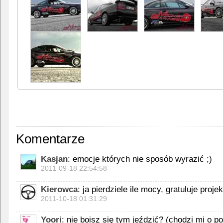
Komentarze
Kasjan
: emocje których nie sposób wyrazić ;)
2011-09-18 22:54:58
Kierowca
: ja pierdziele ile mocy, gratuluje proje
2011-10-18 01:31:29
Yoori
: nie boisz się tym jeździć? (chodzi mi o 