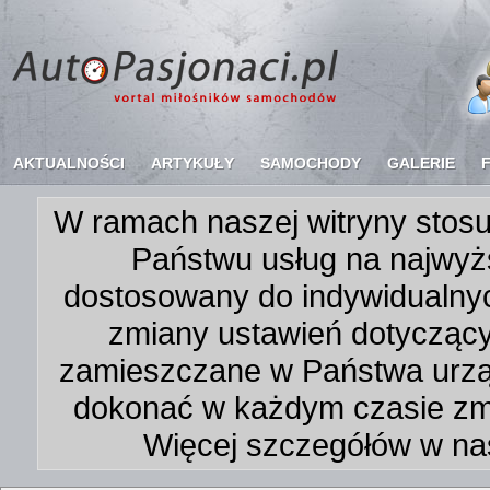
AKTUALNOŚCI
ARTYKUŁY
SAMOCHODY
GALERIE
W ramach naszej witryny stosu
Państwu usług na najwyż
dostosowany do indywidualnyc
zmiany ustawień dotycząc
zamieszczane w Państwa urz
dokonać w każdym czasie zmi
Więcej szczegółów w na