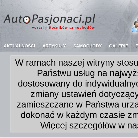
AKTUALNOŚCI
ARTYKUŁY
SAMOCHODY
GALERIE
W ramach naszej witryny stosu
Państwu usług na najwyż
dostosowany do indywidualnyc
zmiany ustawień dotycząc
zamieszczane w Państwa urz
dokonać w każdym czasie zmi
Więcej szczegółów w na