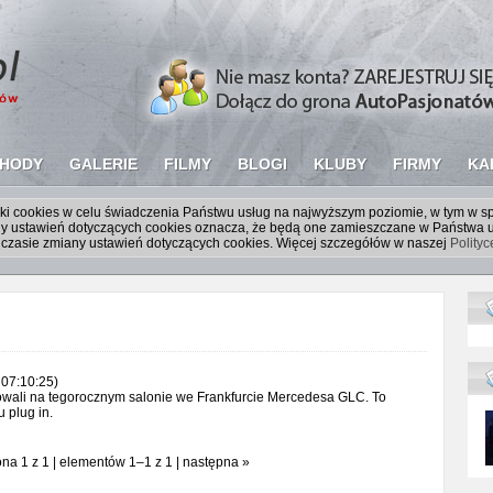
HODY
GALERIE
FILMY
BLOGI
KLUBY
FIRMY
KA
liki cookies w celu świadczenia Państwu usług na najwyższym poziomie, w tym w 
iany ustawień dotyczących cookies oznacza, że będą one zamieszczane w Państw
czasie zmiany ustawień dotyczących cookies. Więcej szczegółów w naszej
Polity
07:10:25)
owali na tegorocznym salonie we Frankfurcie Mercedesa GLC. To
plug in.
ona 1 z 1 | elementów 1–1 z 1 | następna »