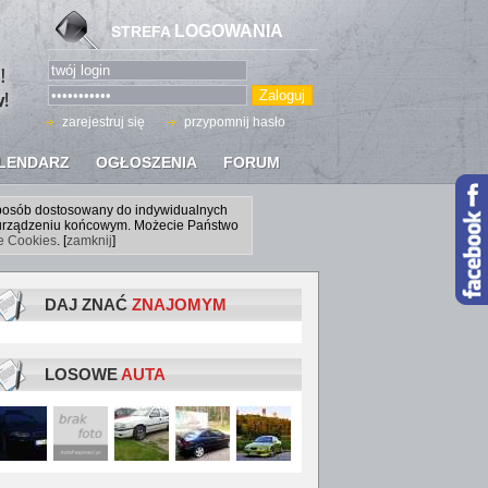
LOGOWANIA
STREFA
zarejestruj się
przypomnij hasło
LENDARZ
OGŁOSZENIA
FORUM
sposób dostosowany do indywidualnych
a urządzeniu końcowym. Możecie Państwo
ce Cookies
. [
zamknij
]
DAJ ZNAĆ
ZNAJOMYM
LOSOWE
AUTA