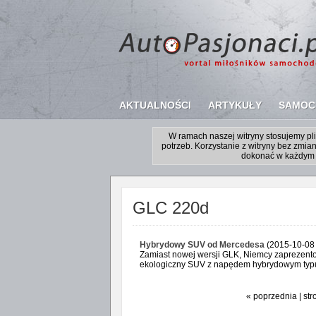
AKTUALNOŚCI
ARTYKUŁY
SAMOC
W ramach naszej witryny stosujemy p
potrzeb. Korzystanie z witryny bez zm
dokonać w każdym 
GLC 220d
Hybrydowy SUV od Mercedesa
(2015-10-08 
Zamiast nowej wersji GLK, Niemcy zaprezent
ekologiczny SUV z napędem hybrydowym typu 
« poprzednia | str