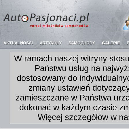
AKTUALNOŚCI
ARTYKUŁY
SAMOCHODY
GALERIE
W ramach naszej witryny stosu
Państwu usług na najwyż
dostosowany do indywidualnyc
zmiany ustawień dotycząc
zamieszczane w Państwa urz
dokonać w każdym czasie zmi
Więcej szczegółów w na