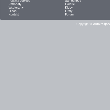
Polityka cookies
Samochody
Patronaty
Galerie
Wspieramy
Kluby
O nas
Firmy
Kontakt
Forum
Copyright ©
AutoPasjona