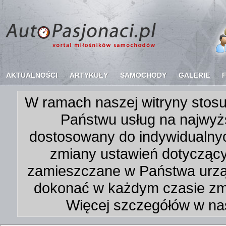
AKTUALNOŚCI
ARTYKUŁY
SAMOCHODY
GALERIE
W ramach naszej witryny stosu
Państwu usług na najwyż
dostosowany do indywidualnyc
zmiany ustawień dotycząc
zamieszczane w Państwa urz
dokonać w każdym czasie zmi
Więcej szczegółów w na