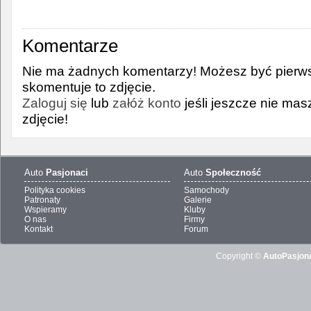
Komentarze
Nie ma żadnych komentarzy! Możesz być pierws
skomentuje to zdjęcie.
Zaloguj się
lub
załóż konto
jeśli jeszcze nie ma
zdjęcie!
Auto
Pasjonaci
Auto
Społeczność
Polityka cookies
Samochody
Patronaty
Galerie
Wspieramy
Kluby
O nas
Firmy
Kontakt
Forum
Copyright ©
AutoPasjona