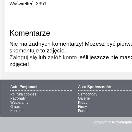
Wyświetleń: 3351
Komentarze
Nie ma żadnych komentarzy! Możesz być pierws
skomentuje to zdjęcie.
Zaloguj się
lub
załóż konto
jeśli jeszcze nie ma
zdjęcie!
Auto
Pasjonaci
Auto
Społeczność
Polityka cookies
Samochody
Patronaty
Galerie
Wspieramy
Kluby
O nas
Firmy
Kontakt
Forum
Copyright ©
AutoPasjona