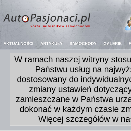
AKTUALNOŚCI
ARTYKUŁY
SAMOCHODY
GALERIE
W ramach naszej witryny stosu
Państwu usług na najwyż
dostosowany do indywidualnyc
zmiany ustawień dotycząc
zamieszczane w Państwa urz
dokonać w każdym czasie zmi
Więcej szczegółów w na