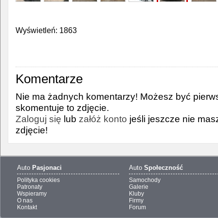
Wyświetleń: 1863
Komentarze
Nie ma żadnych komentarzy! Możesz być pierws
skomentuje to zdjęcie.
Zaloguj się
lub
załóż konto
jeśli jeszcze nie ma
zdjęcie!
Auto
Pasjonaci
Auto
Społeczność
Polityka cookies
Samochody
Patronaty
Galerie
Wspieramy
Kluby
O nas
Firmy
Kontakt
Forum