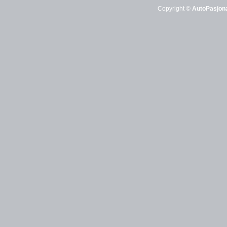
Copyright ©
AutoPasjona