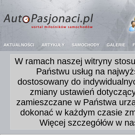
AKTUALNOŚCI
ARTYKUŁY
SAMOCHODY
GALERIE
W ramach naszej witryny stosu
Państwu usług na najwyż
dostosowany do indywidualnyc
zmiany ustawień dotycząc
zamieszczane w Państwa urz
dokonać w każdym czasie zmi
Więcej szczegółów w na