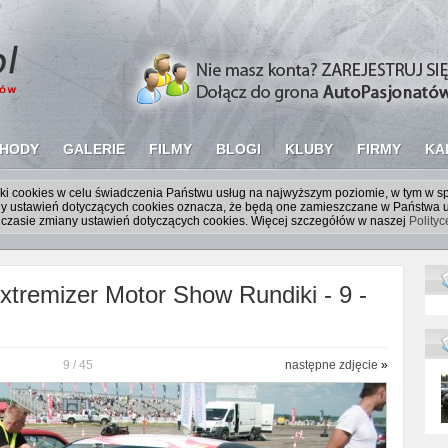
HODY
GALERIE
FILMY
BLOGI
KLUBY
FIRMY
KA
liki cookies w celu świadczenia Państwu usług na najwyższym poziomie, w tym w 
iany ustawień dotyczących cookies oznacza, że będą one zamieszczane w Państw
czasie zmiany ustawień dotyczących cookies. Więcej szczegółów w naszej
Polity
tremizer Motor Show Rundiki - 9 -
9 / 45
następne zdjęcie
»