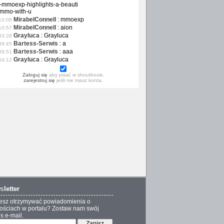
-mmoexp-highlights-a-beauti
-mmo-with-u
MirabelConnell
:
mmoexp
10:08
MirabelConnell
:
aion
10:57
Grayluca
:
Grayluca
33:26
Bartess-Serwis
:
a
39:45
Bartess-Serwis
:
aaa
39:51
Grayluca
:
Grayluca
54:12
Zaloguj się
aby pisać w shoutboxie,
zarejestruj się
jeśli nie masz konta.
s
letter
esz otrzymywać powiadomienia o
ściach w portalu? Zostaw nam swój
s e-mail.