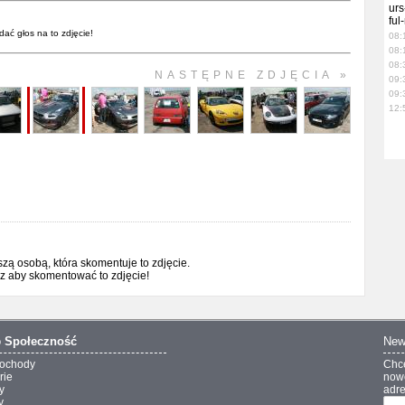
urs
ful
dać głos na to zdjęcie!
08:
08:
08:
NASTĘPNE ZDJĘCIA »
09:
09:
12:
ą osobą, która skomentuje to zdjęcie.
sz aby skomentować to zdjęcie!
o
Społeczność
New
ochody
Chc
rie
nowo
y
adre
y