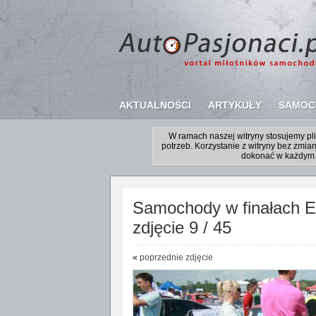
AKTUALNOŚCI
ARTYKUŁY
SAMOC
W ramach naszej witryny stosujemy p
potrzeb. Korzystanie z witryny bez zm
dokonać w każdym 
Samochody w finałach Ex
zdjęcie 9 / 45
«
poprzednie zdjęcie