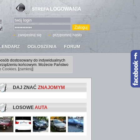
LOGOWANIA
STREFA
zarejestruj się
przypomnij hasło
LENDARZ
OGŁOSZENIA
FORUM
sposób dostosowany do indywidualnych
a urządzeniu końcowym. Możecie Państwo
ce Cookies
. [
zamknij
]
DAJ ZNAĆ
ZNAJOMYM
LOSOWE
AUTA