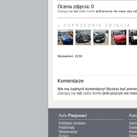
Ocena zdjęcia:
0
Zaloguj się
lub
załóż konto
jeśli jeszcze nie masz aby od
« POPRZEDNIE ZDJĘCIA
Wyświetleń: 2236
Komentarze
Nie ma żadnych komentarzy! Możesz być pierwsz
Zaloguj się
lub
załóż konto
jeśli jeszcze nie ma
Auto
Pasjonaci
Aut
Polityka cookies
Sam
Patronaty
Gale
Wspieramy
Klub
O nas
Firm