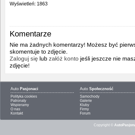
Wyświetleń: 1863
Komentarze
Nie ma żadnych komentarzy! Możesz być pierws
skomentuje to zdjęcie.
Zaloguj się
lub
załóż konto
jeśli jeszcze nie ma
zdjęcie!
Auto
Pasjonaci
Auto
Społeczność
Polityka cookies
Samochody
Patronaty
Galerie
Wspieramy
Kluby
O nas
Firmy
Kontakt
Forum
Copyright ©
AutoPasjona