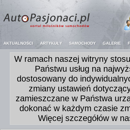
AKTUALNOŚCI
ARTYKUŁY
SAMOCHODY
GALERIE
W ramach naszej witryny stosu
Państwu usług na najwyż
dostosowany do indywidualnyc
zmiany ustawień dotycząc
zamieszczane w Państwa urz
dokonać w każdym czasie zmi
Więcej szczegółów w na