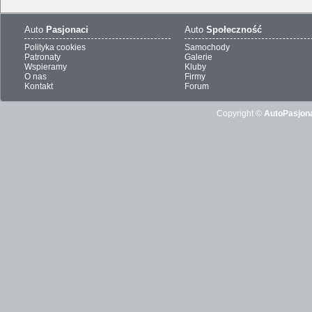
Auto
Pasjonaci
Auto
Społeczność
Polityka cookies
Samochody
Patronaty
Galerie
Wspieramy
Kluby
O nas
Firmy
Kontakt
Forum
Copyright ©
AutoPasjona