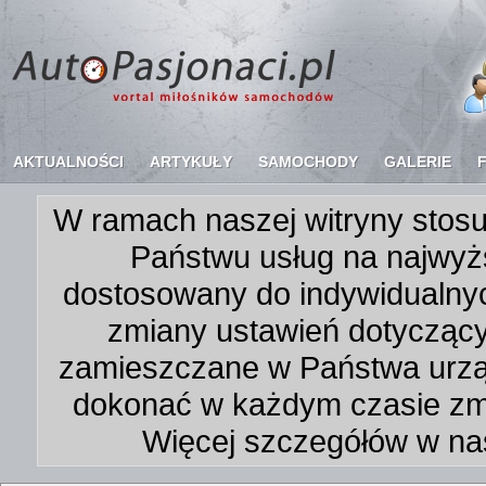
AKTUALNOŚCI
ARTYKUŁY
SAMOCHODY
GALERIE
W ramach naszej witryny stosu
Państwu usług na najwyż
dostosowany do indywidualnyc
zmiany ustawień dotycząc
zamieszczane w Państwa urz
dokonać w każdym czasie zmi
Więcej szczegółów w na