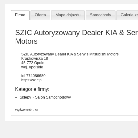
Firma
Oferta
Mapa dojazdu
Samochody
Galerie z
SZIC Autoryzowany Dealer KIA & Serw
Motors
SZIC Autoryzowany Dealer KIA & Serwis Mitsubishi Motors
Krapkowicka 18
45-772 Opole
woj. opolskie
tel 774086680
https://szic.pl
Kategorie firmy:
Sklepy
»
Salon Samochodowy
Wyświetleń: 978