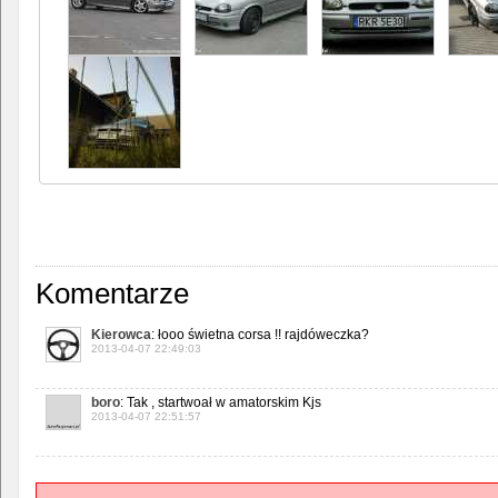
Komentarze
Kierowca
: łooo świetna corsa !! rajdóweczka?
2013-04-07 22:49:03
boro
: Tak , startwoał w amatorskim Kjs
2013-04-07 22:51:57