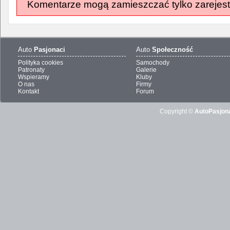
Komentarze mogą zamieszczać tylko zarejest
Auto
Pasjonaci
Auto
Społeczność
Polityka cookies
Samochody
Patronaty
Galerie
Wspieramy
Kluby
O nas
Firmy
Kontakt
Forum
Copyright ©
AutoPasjona