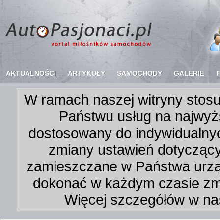
AKTUALNOŚCI
ARTYKUŁY
SAMOCHODY
GALERIE
W ramach naszej witryny stosu
Państwu usług na najwyż
dostosowany do indywidualnyc
zmiany ustawień dotycząc
zamieszczane w Państwa urz
dokonać w każdym czasie zmi
Więcej szczegółów w na