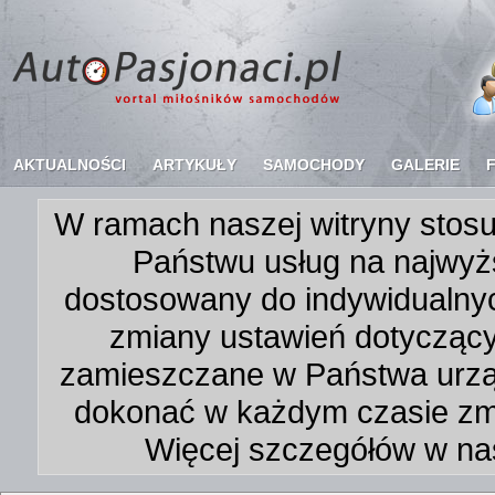
AKTUALNOŚCI
ARTYKUŁY
SAMOCHODY
GALERIE
W ramach naszej witryny stosu
Państwu usług na najwyż
dostosowany do indywidualnyc
zmiany ustawień dotycząc
zamieszczane w Państwa urz
dokonać w każdym czasie zmi
Więcej szczegółów w na