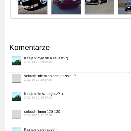
Komentarze
Kasjan
: było 90 a ile jest? :)
2011-10-19 19:45:39
sebush
: nie mierzone jeszcze :P
2011-10-19 20:17:03
Kasjan
: ile szacujesz? :)
2011-10-20 15:17:40
sebush
: hmm 120-130
2011-10-20 22:59:58
Kasjan
: daje rade? :)