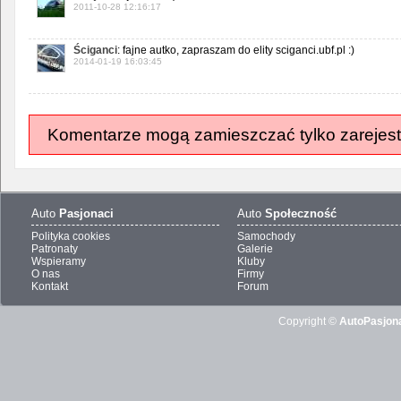
2011-10-28 12:16:17
Ściganci
: fajne autko, zapraszam do elity sciganci.ubf.pl :)
2014-01-19 16:03:45
Komentarze mogą zamieszczać tylko zarejest
Auto
Pasjonaci
Auto
Społeczność
Polityka cookies
Samochody
Patronaty
Galerie
Wspieramy
Kluby
O nas
Firmy
Kontakt
Forum
Copyright ©
AutoPasjona