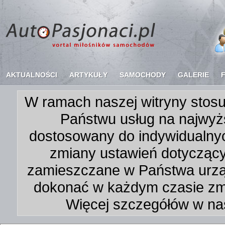
AKTUALNOŚCI
ARTYKUŁY
SAMOCHODY
GALERIE
W ramach naszej witryny stosu
Państwu usług na najwyż
dostosowany do indywidualnyc
zmiany ustawień dotycząc
zamieszczane w Państwa urz
dokonać w każdym czasie zmi
Więcej szczegółów w na