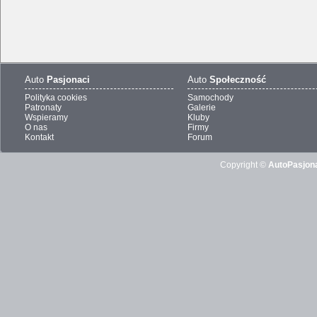
Auto
Pasjonaci
Auto
Społeczność
Polityka cookies
Samochody
Patronaty
Galerie
Wspieramy
Kluby
O nas
Firmy
Kontakt
Forum
Copyright ©
AutoPasjona