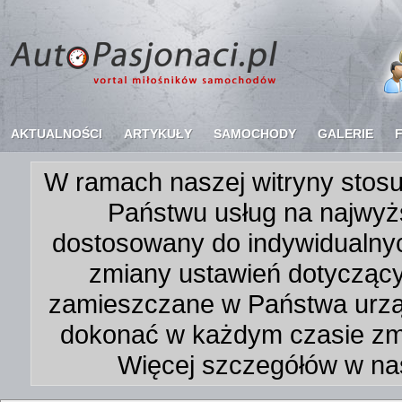
AKTUALNOŚCI
ARTYKUŁY
SAMOCHODY
GALERIE
W ramach naszej witryny stosu
Państwu usług na najwyż
dostosowany do indywidualnyc
zmiany ustawień dotycząc
zamieszczane w Państwa urz
dokonać w każdym czasie zmi
Więcej szczegółów w na