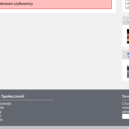
Li
strowani użytkownicy
Lo
o
Społeczność
New
ochody
Chc
rie
nowo
y
adre
y
um