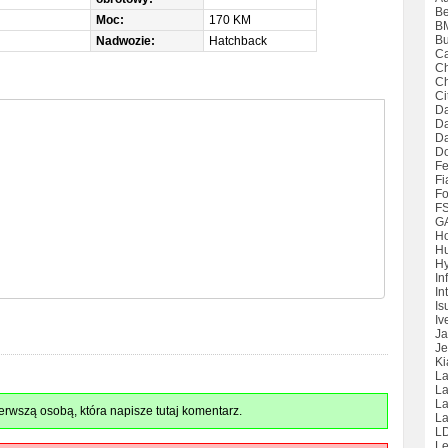
Be
Moc:
170 KM
B
Bu
Nadwozie:
Hatchback
Ca
Ch
Ch
Ci
Da
D
Da
D
Fe
Fi
Fo
F
G
H
H
Hy
Inf
Int
Is
Iv
Ja
Je
Ki
La
La
L
rwszą osobą, która napisze tutaj komentarz.
La
L
Le