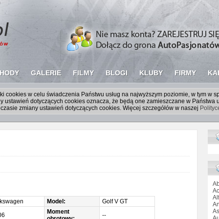
HODY
GALERIE
FILMY
BLOGI
KLUBY
FIRMY
KA
liki cookies w celu świadczenia Państwu usług na najwyższym poziomie, w tym w 
iany ustawień dotyczących cookies oznacza, że będą one zamieszczane w Państw
czasie zmiany ustawień dotyczących cookies. Więcej szczegółów w naszej
Polity
Ab
Ac
Al
lkswagen
Model:
Golf V GT
An
As
Moment
06
--
Au
obrotowy: