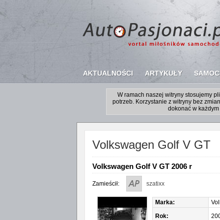
AKTUALNOŚCI
ARTYKUŁY
SAMOC
W ramach naszej witryny stosujemy p
potrzeb. Korzystanie z witryny bez zm
dokonać w każdym 
Volkswagen Golf V GT
Volkswagen Golf V GT 2006 r
Zamieścił:
szatixx
Marka:
Vo
Rok:
20