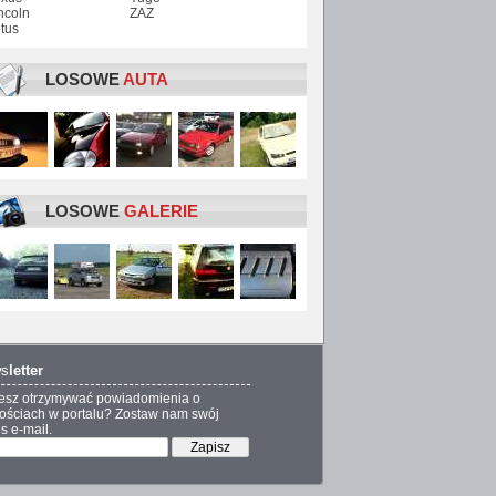
ncoln
ZAZ
tus
LOSOWE
AUTA
LOSOWE
GALERIE
s
letter
esz otrzymywać powiadomienia o
ściach w portalu? Zostaw nam swój
s e-mail.