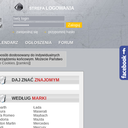
LOGOWANIA
STREFA
zarejestruj się
przypomnij hasło
LENDARZ
OGŁOSZENIA
FORUM
sposób dostosowany do indywidualnych
a urządzeniu końcowym. Możecie Państwo
ce Cookies
. [
zamknij
]
DAJ ZNAĆ
ZNAJOMYM
WEDŁUG
MARKI
arth
Łada
ura
Maserati
fa Romeo
Maybach
doria
Mazda
ton Martin
Mercedes
di
Mercury