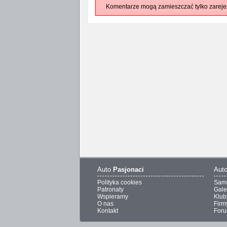
Komentarze mogą zamieszczać tylko zareje
Auto
Pasjonaci
Aut
Polityka cookies
Sam
Patronaty
Gale
Wspieramy
Klub
O nas
Firm
Kontakt
For