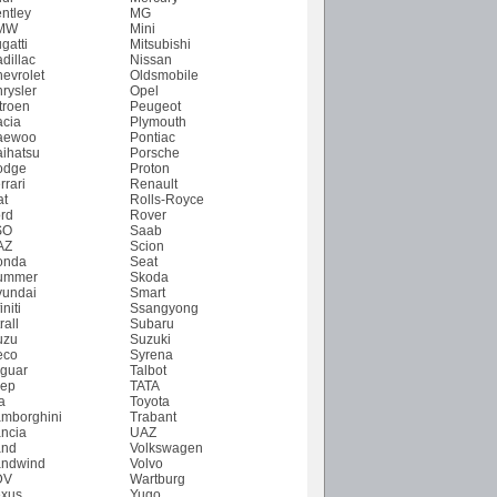
ntley
MG
MW
Mini
gatti
Mitsubishi
dillac
Nissan
evrolet
Oldsmobile
rysler
Opel
troen
Peugeot
cia
Plymouth
aewoo
Pontiac
ihatsu
Porsche
odge
Proton
rrari
Renault
at
Rolls-Royce
rd
Rover
SO
Saab
AZ
Scion
onda
Seat
ummer
Skoda
undai
Smart
initi
Ssangyong
rall
Subaru
uzu
Suzuki
eco
Syrena
guar
Talbot
ep
TATA
a
Toyota
mborghini
Trabant
ncia
UAZ
and
Volkswagen
ndwind
Volvo
DV
Wartburg
xus
Yugo