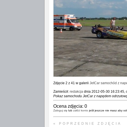
Zdjęcie 2 z 41 w galerii
JetCar samochód z na
Zamieścił:
redakcja
dnia 2012-05-30 16:23:45, o
Pokaz samochodu JetCar z napędem odrzutowy
Ocena zdjęcia:
0
Zaloguj się
lub
załóż konto
jeśli jeszcze nie masz aby od
« POPRZEDNIE ZDJĘCIA