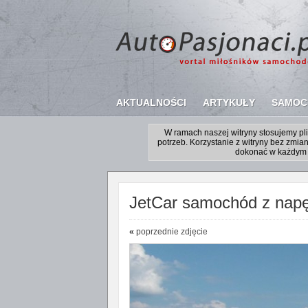
AKTUALNOŚCI
ARTYKUŁY
SAMOC
W ramach naszej witryny stosujemy p
potrzeb. Korzystanie z witryny bez zm
dokonać w każdym 
JetCar samochód z napęd
«
poprzednie zdjęcie