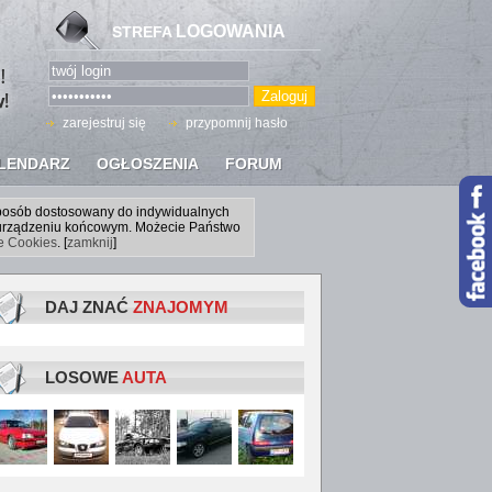
LOGOWANIA
STREFA
zarejestruj się
przypomnij hasło
LENDARZ
OGŁOSZENIA
FORUM
sposób dostosowany do indywidualnych
a urządzeniu końcowym. Możecie Państwo
ce Cookies
. [
zamknij
]
DAJ ZNAĆ
ZNAJOMYM
LOSOWE
AUTA