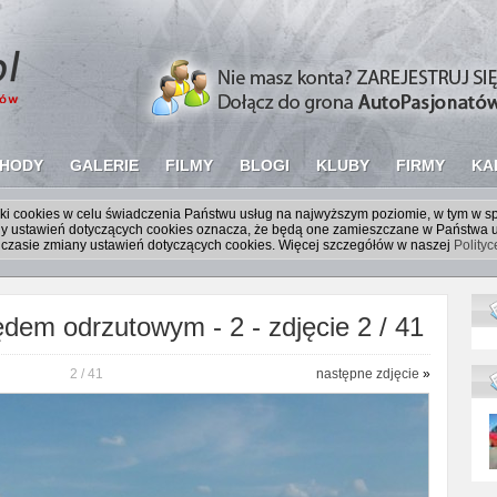
HODY
GALERIE
FILMY
BLOGI
KLUBY
FIRMY
KA
liki cookies w celu świadczenia Państwu usług na najwyższym poziomie, w tym w 
iany ustawień dotyczących cookies oznacza, że będą one zamieszczane w Państw
czasie zmiany ustawień dotyczących cookies. Więcej szczegółów w naszej
Polity
em odrzutowym - 2 - zdjęcie 2 / 41
2 / 41
następne zdjęcie
»