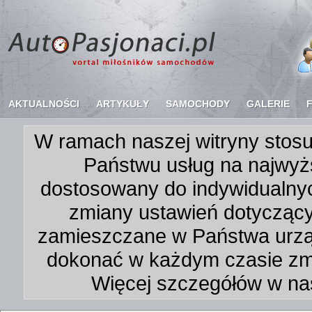
AKTUALNOŚCI
ARTYKUŁY
SAMOCHODY
GALERIE
W ramach naszej witryny stosu
Państwu usług na najwyż
dostosowany do indywidualnyc
zmiany ustawień dotycząc
zamieszczane w Państwa urz
dokonać w każdym czasie zmi
Więcej szczegółów w na