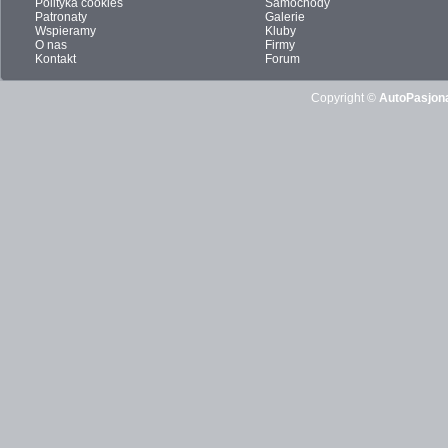
Polityka cookies
Samochody
Patronaty
Galerie
Wspieramy
Kluby
O nas
Firmy
Kontakt
Forum
Copyright ©
AutoPasjona