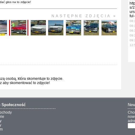
dać głos na to zdjęcie!
htt
s/1
urs
NASTĘPNE ZDJĘCIA »
ful
08:
08:
08:
09:
09:
12:
ą osobą, która skomentuje to zdjęcie.
sz aby skomentować to zdjęcie!
o
Społeczność
New
ochody
Chc
rie
nowo
y
adre
y
um