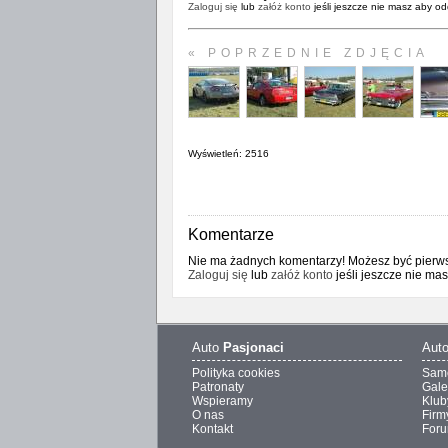
Zaloguj się
lub
załóż konto
jeśli jeszcze nie masz aby od
« POPRZEDNIE ZDJĘCIA
Wyświetleń: 2516
Komentarze
Nie ma żadnych komentarzy! Możesz być pierwsz
Zaloguj się
lub
załóż konto
jeśli jeszcze nie ma
Auto
Pasjonaci
Aut
Polityka cookies
Sam
Patronaty
Gale
Wspieramy
Klub
O nas
Firm
Kontakt
For