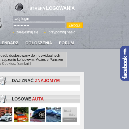
LOGOWANIA
STREFA
zarejestruj się
przypomnij hasło
LENDARZ
OGŁOSZENIA
FORUM
sposób dostosowany do indywidualnych
a urządzeniu końcowym. Możecie Państwo
ce Cookies
. [
zamknij
]
DAJ ZNAĆ
ZNAJOMYM
LOSOWE
AUTA