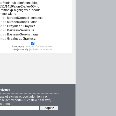
ps://entrihub.com/demo/blog
551/1419/aion-2-after-50-ho
-mmoexp-highlights-a-beauti
-mmo-with-u
MirabelConnell
:
mmoexp
10:08
MirabelConnell
:
aion
10:57
Grayluca
:
Grayluca
33:26
Bartess-Serwis
:
a
39:45
Bartess-Serwis
:
aaa
39:51
Grayluca
:
Grayluca
54:12
Zaloguj się
aby pisać w shoutboxie,
zarejestruj się
jeśli nie masz konta.
s
letter
esz otrzymywać powiadomienia o
ściach w portalu? Zostaw nam swój
s e-mail.