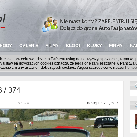
HODY
GALERIE
FILMY
BLOGI
KLUBY
FIRMY
KA
liki cookies w celu świadczenia Państwu usług na najwyższym poziomie, w tym w 
iany ustawień dotyczących cookies oznacza, że będą one zamieszczane w Państw
czasie zmiany ustawień dotyczących cookies. Więcej szczegółów w naszej
Polity
6 / 374
6 / 374
następne zdjęcie
»