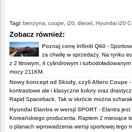
Tagi:
benzyna
,
coupe
,
i20
,
diesel
,
Hyundai i20 
Zobacz również:
Poznaj cenę Infiniti Q60
- Sportow
za chwilę w sprzedaży. Na rynku e
z 2 litrowym, 4 cylindrowym i turbodoładowany
mocy 211KM.
Nowy koncept od Skody, czyli Altero Coupe
-
kontrastowe ale i klasyczne kolory oraz drastyc
Rapid Spaceback. Tak w skrócie można scharak
Hyundai Elantra w wersji SPORT
- Elantra jes
Koreańskiego producenta. Raptem 2 miesiące t
o planach wprowadzenia wersji sportowej tego 