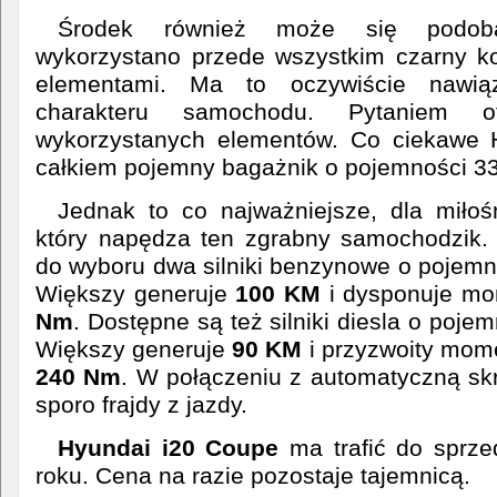
Środek również może się podob
wykorzystano przede wszystkim czarny k
elementami. Ma to oczywiście nawią
charakteru samochodu. Pytaniem o
wykorzystanych elementów. Co ciekawe
całkiem pojemny bagażnik o pojemności 336
Jednak to co najważniejsze, dla miło
który napędza ten zgrabny samochodzik
do wyboru dwa silniki benzynowe o pojem
Większy generuje
100 KM
i dysponuje m
Nm
. Dostępne są też silniki diesla o poje
Większy generuje
90 KM
i przyzwoity mom
240 Nm
. W połączeniu z automatyczną sk
sporo frajdy z jazdy.
Hyundai i20 Coupe
ma trafić do sprze
roku. Cena na razie pozostaje tajemnicą.