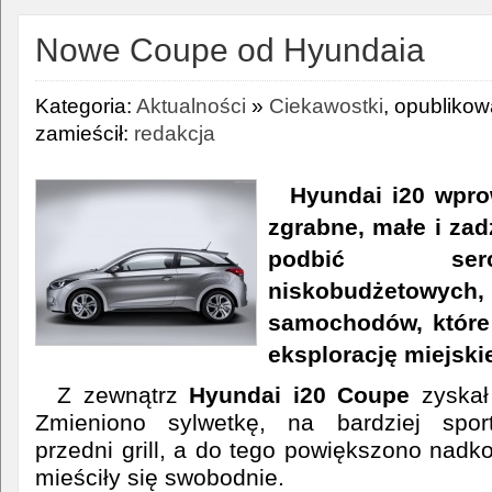
Nowe Coupe od Hyundaia
Kategoria:
Aktualności
»
Ciekawostki
, opubliko
zamieścił:
redakcja
Hyundai i20 wpr
zgrabne, małe i za
podbić ser
niskobudżeto
samochodów, które
eksplorację miejskie
Z zewnątrz
Hyundai i20 Coupe
zyskał
Zmieniono sylwetkę, na bardziej spo
przedni grill, a do tego powiększono nadko
mieściły się swobodnie.