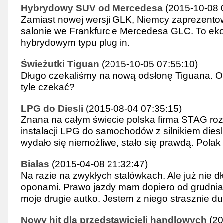
Hybrydowy SUV od Mercedesa
(2015-10-08 
Zamiast nowej wersji GLK, Niemcy zaprezento
salonie we Frankfurcie Mercedesa GLC. To e
hybrydowym typu plug in.
Świeżutki Tiguan
(2015-10-05 07:55:10)
Długo czekaliśmy na nową odsłonę Tiguana. Oto
tyle czekać?
LPG do Diesli
(2015-08-04 07:35:15)
Znana na całym świecie polska firma STAG ro
instalacji LPG do samochodów z silnikiem diesla
wydało się niemożliwe, stało się prawdą. Polak 
Białas
(2015-04-08 21:32:47)
Na razie na zwykłych stalówkach. Ale już nie dłu
oponami. Prawo jazdy mam dopiero od grudnia 
moje drugie autko. Jestem z niego strasznie du
Nowy hit dla przedstawicieli handlowych
(20