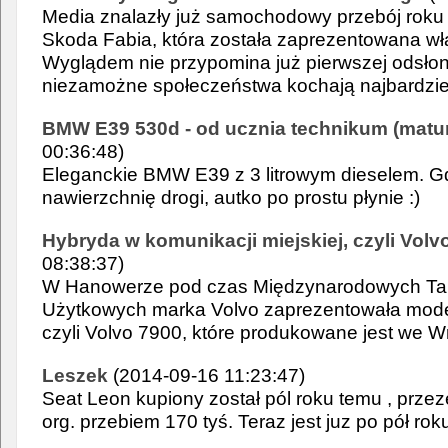
Media znalazły już samochodowy przebój roku
Skoda Fabia, która została zaprezentowana wł
Wyglądem nie przypomina już pierwszej odsłony 
niezamożne społeczeństwa kochają najbardziej 
BMW E39 530d - od ucznia technikum (maturz
00:36:48)
Eleganckie BMW E39 z 3 litrowym dieselem. Gd
nawierzchnię drogi, autko po prostu płynie :)
Hybryda w komunikacji miejskiej, czyli Volv
08:38:37)
W Hanowerze pod czas Międzynarodowych Ta
Użytkowych marka Volvo zaprezentowała mode
czyli Volvo 7900, które produkowane jest we W
Leszek
(2014-09-16 11:23:47)
Seat Leon kupiony został pól roku temu , prz
org. przebiem 170 tyś. Teraz jest juz po pół rok