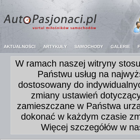
AKTUALNOŚCI
ARTYKUŁY
SAMOCHODY
GALERIE
W ramach naszej witryny stosu
Państwu usług na najwyż
dostosowany do indywidualnyc
zmiany ustawień dotycząc
zamieszczane w Państwa urz
dokonać w każdym czasie zmi
Więcej szczegółów w na