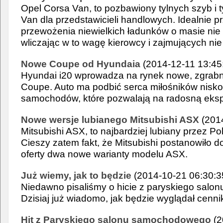
Opel Corsa Van, to pozbawiony tylnych szyb i 
Van dla przedstawicieli handlowych. Idealnie p
przewożenia niewielkich ładunków o masie nie 
wliczając w to wagę kierowcy i zajmujących nie
Nowe Coupe od Hyundaia
(2014-12-11 13:45
Hyundai i20 wprowadza na rynek nowe, zgrabne
Coupe. Auto ma podbić serca miłośników nisk
samochodów, które pozwalają na radosną eksplo
Nowe wersje lubianego Mitsubishi ASX
(2014
Mitsubishi ASX, to najbardziej lubiany przez P
Cieszy zatem fakt, że Mitsubishi postanowiło do
oferty dwa nowe warianty modelu ASX.
Już wiemy, jak to będzie
(2014-10-21 06:30:3
Niedawno pisaliśmy o hicie z paryskiego sal
Dzisiaj już wiadomo, jak będzie wyglądał cenni
Hit z Paryskiego salonu samochodowego
(2