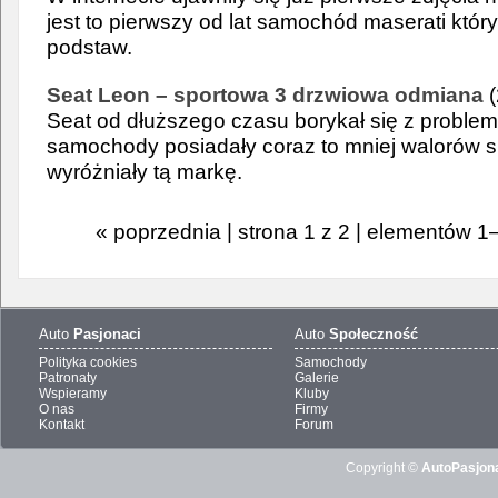
jest to pierwszy od lat samochód maserati któ
podstaw.
Seat Leon – sportowa 3 drzwiowa odmiana
(
Seat od dłuższego czasu borykał się z proble
samochody posiadały coraz to mniej walorów s
wyróżniały tą markę.
« poprzednia | strona 1 z 2 | elementów 1
Auto
Pasjonaci
Auto
Społeczność
Polityka cookies
Samochody
Patronaty
Galerie
Wspieramy
Kluby
O nas
Firmy
Kontakt
Forum
Copyright ©
AutoPasjona