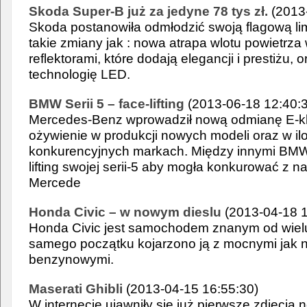
Skoda Super-B już za jedyne 78 tys zł.
(2013
Skoda postanowiła odmłodzić swoją flagową l
takie zmiany jak : nowa atrapa wlotu powietrz
reflektorami, które dodają elegancji i prestiżu
technologię LED.
BMW Serii 5 – face-lifting
(2013-06-18 12:40:
Mercedes-Benz wprowadził nową odmianę E-k
ożywienie w produkcji nowych modeli oraz w il
konkurencyjnych markach. Między innymi BMW
lifting swojej serii-5 aby mogła konkurować z
Mercede
Honda Civic – w nowym dieslu
(2013-04-18 1
Honda Civic jest samochodem znanym od wielu 
samego początku kojarzono ją z mocnymi jak n
benzynowymi.
Maserati Ghibli
(2013-04-15 16:55:30)
W internecie ujawniły się już pierwsze zdjęcia 