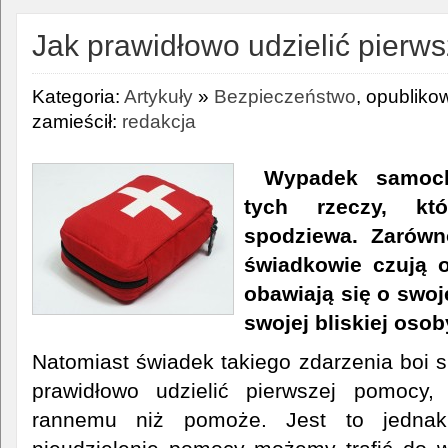
Jak prawidłowo udzielić pierw
Kategoria:
Artykuły
»
Bezpieczeństwo
, opubliko
zamieścił:
redakcja
Wypadek samoch
tych rzeczy, kt
spodziewa. Zarówn
świadkowie czują 
obawiają się o swoje
swojej bliskiej osob
Natomiast świadek takiego zdarzenia boi się
prawidłowo udzielić pierwszej pomocy,
rannemu niż pomoże. Jest to jednak