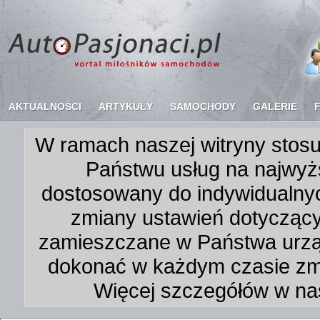
AKTUALNOŚCI
ARTYKUŁY
SAMOCHODY
GALERIE
W ramach naszej witryny stosu
Państwu usług na najwyż
dostosowany do indywidualnyc
zmiany ustawień dotycząc
zamieszczane w Państwa urz
dokonać w każdym czasie zmi
Więcej szczegółów w na