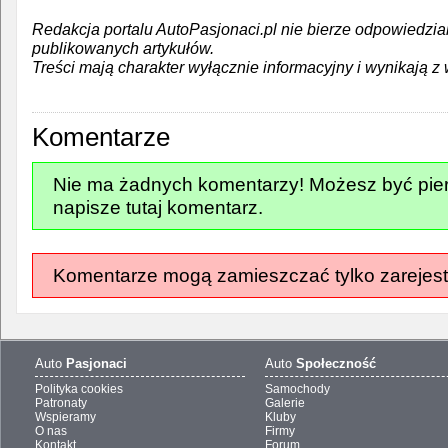
Redakcja portalu AutoPasjonaci.pl nie bierze odpowiedzia
publikowanych artykułów.
Treści mają charakter wyłącznie informacyjny i wynikają z 
Komentarze
Nie ma żadnych komentarzy! Możesz być pier
napisze tutaj komentarz.
Komentarze mogą zamieszczać tylko zarejest
Auto
Pasjonaci
Auto
Społeczność
Polityka cookies
Samochody
Patronaty
Galerie
Wspieramy
Kluby
O nas
Firmy
Kontakt
Forum