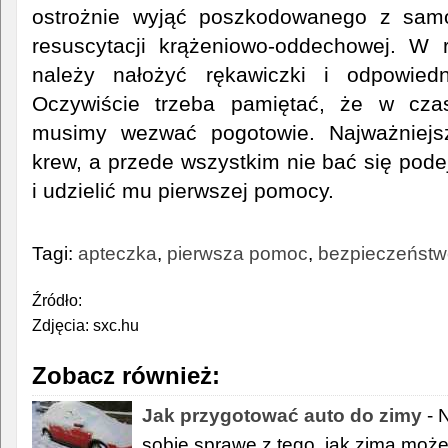
ostrożnie wyjąć poszkodowanego z samo
resuscytacji krążeniowo-oddechowej. W r
należy nałożyć rękawiczki i odpowiedn
Oczywiście trzeba pamiętać, że w czas
musimy wezwać pogotowie. Najważniej
krew, a przede wszystkim nie bać się po
i udzielić mu pierwszej pomocy.
Tagi:
apteczka
,
pierwsza pomoc
,
bezpieczeństw
Źródło:
Zdjęcia: sxc.hu
Zobacz również:
Jak przygotować auto do zimy
- 
sobie sprawę z tego, jak zima może