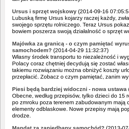
Ursus i sprzęt wojskowy
(2014-09-16 07:05:5
Lubuską firmę Ursus kojarzy raczej każdy, zw
swojego sprzętu rolniczego. Teraz Ursus pokazuj
bowiem poszerza swoją działalność o sprzęt w
Majówka za granicą - o czym pamiętać wyr
samochodem?
(2014-04-29 11:32:37)
Własny środek transportu to niezależność i w
Polacy coraz chętniej decydują się zostać wła
takiemu rozwiązaniu można obniżyć koszty urlo
przepłacić. Zobacz o czym pamiętać, zanim wy
Piesi będą bardziej widoczni - nowa ustawa
Obecne, według przepisów, tylko dzieci do 15 r
po zmroku poza terenem zabudowanym mają 
elementy odblaskowe. Nowe przepisy mają po
drodze.
Mandat za zaniedbany samochód?
(2013-07-