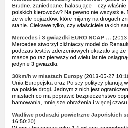
Brudne, zaniedbane, hałasujące – czy właśnie 
polskich kierowców? Na pewno nie wszystkie. N
że wiele pojazdów, które mijamy na drogach z
stanie. Ciekawe tylko, czy właściciele takich 
Mercedes i 3 gwiazdki EURO NCAP …
(2013-
Mercedes stworzył bliźniaczy model do Renault 
podczas testów zderzeniowych okazało się ż
masce po raz pierwszy od wielu lat nie osiągn
jedynie 3 gwiazdki.
30km/h w miastach Europy
(2013-05-27 10:1
Unia Europejska oraz Polscy politycy planują
na polskie drogi. Jednym z nich jest ogranicze
miastach co ma poprawić bezpieczeństwo popr
hamowania, mniejsze obrażenia i więcej czasu
Wadliwe poduszki powietrzne Japońskich
16:50:20)
W maju bieżącego roku 3,4 miliona samochod