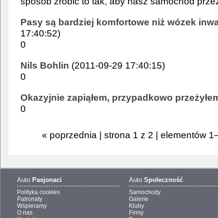
sposób zrobić to tak, aby nasz samochód przez
Pasy są bardziej komfortowe niż wózek inwa
17:40:52)
0
Nils Bohlin
(2011-09-29 17:40:15)
0
Okazyjnie zapiąłem, przypadkowo przeżyłe
0
« poprzednia | strona 1 z 2 | elementów 1
Auto
Pasjonaci
Auto
Społeczność
Polityka cookies
Samochody
Patronaty
Galerie
Wspieramy
Kluby
O nas
Firmy