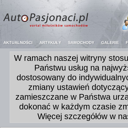
AKTUALNOŚCI
ARTYKUŁY
SAMOCHODY
GALERIE
W ramach naszej witryny stosu
Państwu usług na najwyż
dostosowany do indywidualnyc
zmiany ustawień dotycząc
zamieszczane w Państwa urz
dokonać w każdym czasie zmi
Więcej szczegółów w na