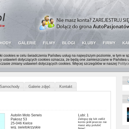
HODY
GALERIE
FILMY
BLOGI
KLUBY
FIRMY
KA
liki cookies w celu świadczenia Państwu usług na najwyższym poziomie, w tym w 
iany ustawień dotyczących cookies oznacza, że będą one zamieszczane w Państw
czasie zmiany ustawień dotyczących cookies. Więcej szczegółów w naszej
Polity
Samochody
Galerie zdjęć
Kontakt
Autolin Moto Serwis
Lubi:
1
Pakosz 53
Zaloguj się
lub
załóż
konto
jeśli jeszcze nie
25-046 Kielce
masz aby polubić
woj. swietokrzyskie
firmę!