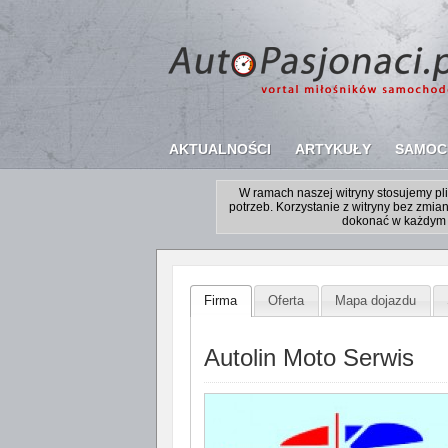
AKTUALNOŚCI
ARTYKUŁY
SAMOC
W ramach naszej witryny stosujemy p
potrzeb. Korzystanie z witryny bez zm
dokonać w każdym 
Firma
Oferta
Mapa dojazdu
Autolin Moto Serwis