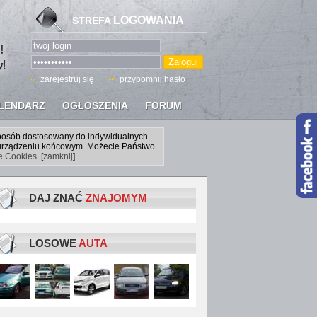
LOGOWANIA
STREFA
zarejestruj się
przypomnij hasło
LENDARZ
OGŁOSZENIA
FORUM
sposób dostosowany do indywidualnych
a urządzeniu końcowym. Możecie Państwo
ce Cookies
. [
zamknij
]
DAJ ZNAĆ
ZNAJOMYM
LOSOWE
AUTA