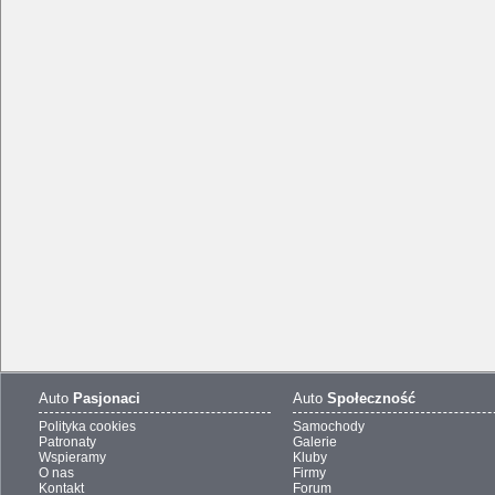
Auto
Pasjonaci
Auto
Społeczność
Polityka cookies
Samochody
Patronaty
Galerie
Wspieramy
Kluby
O nas
Firmy
Kontakt
Forum