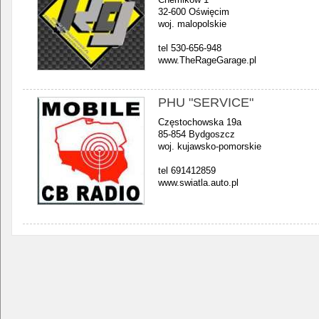
32-600 Oświęcim
woj. malopolskie
tel 530-656-948
www.TheRageGarage.pl
PHU "SERVICE"
Częstochowska 19a
85-854 Bydgoszcz
woj. kujawsko-pomorskie
tel 691412859
www.swiatla.auto.pl