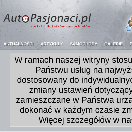
AKTUALNOŚCI
ARTYKUŁY
SAMOCHODY
GALERIE
W ramach naszej witryny stosu
Państwu usług na najwyż
dostosowany do indywidualnyc
zmiany ustawień dotycząc
zamieszczane w Państwa urz
dokonać w każdym czasie zmi
Więcej szczegółów w na