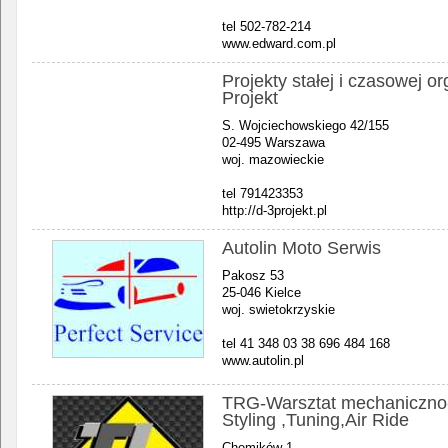
tel 502-782-214
www.edward.com.pl
Projekty stałej i czasowej or
Projekt
S. Wojciechowskiego 42/155
02-495 Warszawa
woj. mazowieckie
tel 791423353
http://d-3projekt.pl
Autolin Moto Serwis
Pakosz 53
25-046 Kielce
woj. swietokrzyskie
tel 41 348 03 38 696 484 168
www.autolin.pl
TRG-Warsztat mechaniczno-b
Styling ,Tuning,Air Ride
Chemików 1