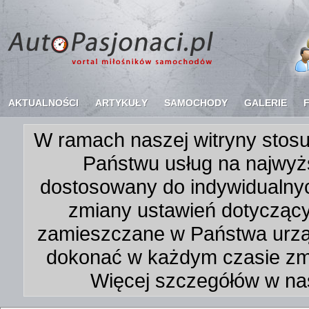
AKTUALNOŚCI
ARTYKUŁY
SAMOCHODY
GALERIE
W ramach naszej witryny stosu
Państwu usług na najwyż
dostosowany do indywidualnyc
zmiany ustawień dotycząc
zamieszczane w Państwa urz
dokonać w każdym czasie zmi
Więcej szczegółów w na