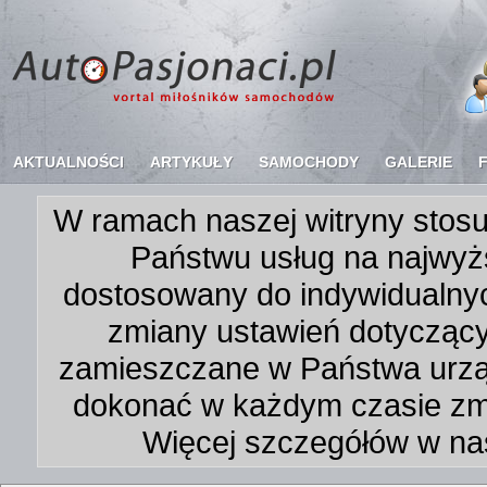
AKTUALNOŚCI
ARTYKUŁY
SAMOCHODY
GALERIE
W ramach naszej witryny stosu
Państwu usług na najwyż
dostosowany do indywidualnyc
zmiany ustawień dotycząc
zamieszczane w Państwa urz
dokonać w każdym czasie zmi
Więcej szczegółów w na