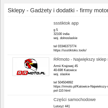
Sklepy - Gadżety i dodatki - firmy moto
ssstiktok app
g 5
32100 india
woj. dolnoslaskie
tel 03346373774
https://ssstiktoks.tools/
RRmoto - Największy sklep
Armii Krajowej 45
40-698 Katowice
woj. slaskie
tel 504504892
https://rrmoto.pl/Katowice-Najwieksz
pol-110.html
Części samochodowe
Lutoryż 441