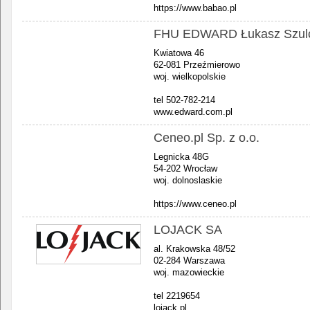
https://www.babao.pl
FHU EDWARD Łukasz Szul
Kwiatowa 46
62-081 Przeźmierowo
woj. wielkopolskie
tel 502-782-214
www.edward.com.pl
Ceneo.pl Sp. z o.o.
Legnicka 48G
54-202 Wrocław
woj. dolnoslaskie
https://www.ceneo.pl
LOJACK SA
al. Krakowska 48/52
02-284 Warszawa
woj. mazowieckie
tel 2219654
lojack.pl