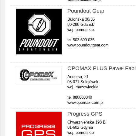
Poundout Gear
Bulońska 38/35
80-288 Gdańsk
woj. pomorskie
tel 503 699 035
www.poundoutgear.com
OPOMAX PLUS Paweł Fabi
Andersa, 21
05-071 Sulejówek
woj. mazowieckie
tel 880888840
www.opomax.com.pl
Progress GPS
Chwarznieńska 198 B
81-602 Gdynia
woj. pomorskie