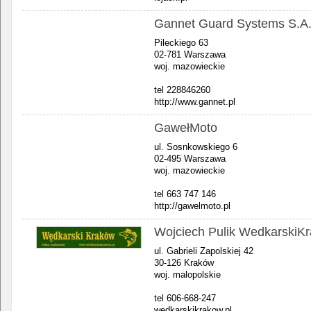
Gannet Guard Systems S.A
Pileckiego 63
02-781 Warszawa
woj. mazowieckie
tel 228846260
http://www.gannet.pl
GawełMoto
ul. Sosnkowskiego 6
02-495 Warszawa
woj. mazowieckie
tel 663 747 146
http://gawelmoto.pl
Wojciech Pulik WedkarskiKr
ul. Gabrieli Zapolskiej 42
30-126 Kraków
woj. malopolskie
tel 606-668-247
wedkarskikrakow.pl