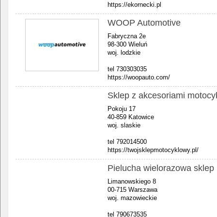
https://ekornecki.pl
WOOP Automotive
Fabryczna 2e
98-300 Wieluń
woj. lodzkie
tel 730303035
https://woopauto.com/
Sklep z akcesoriami motoc
Pokoju 17
40-859 Katowice
woj. slaskie
tel 792014500
https://twojsklepmotocyklowy.pl/
Pielucha wielorazowa sklep 
Limanowskiego 8
00-715 Warszawa
woj. mazowieckie
tel 790673535