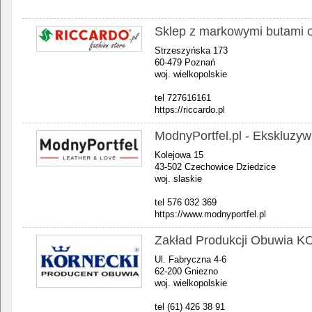
Sklep z markowymi butami on
Strzeszyńska 173
60-479 Poznań
woj. wielkopolskie
tel 727616161
https://riccardo.pl
ModnyPortfel.pl - Ekskluzy
Kolejowa 15
43-502 Czechowice Dziedzice
woj. slaskie
tel 576 032 369
https://www.modnyportfel.pl
Zakład Produkcji Obuwia 
Ul. Fabryczna 4-6
62-200 Gniezno
woj. wielkopolskie
tel (61) 426 38 91