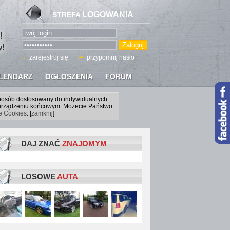
LOGOWANIA
STREFA
zarejestruj się
przypomnij hasło
LENDARZ
OGŁOSZENIA
FORUM
sposób dostosowany do indywidualnych
a urządzeniu końcowym. Możecie Państwo
ce Cookies
. [
zamknij
]
DAJ ZNAĆ
ZNAJOMYM
LOSOWE
AUTA