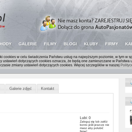
HODY
GALERIE
FILMY
BLOGI
KLUBY
FIRMY
KA
liki cookies w celu świadczenia Państwu usług na najwyższym poziomie, w tym w 
iany ustawień dotyczących cookies oznacza, że będą one zamieszczane w Państw
czasie zmiany ustawień dotyczących cookies. Więcej szczegółów w naszej
Polity
y
Galerie zdjęć
Kontakt
Lubi:
0
Zaloguj się
lub
załóż
konto
jeśli jeszcze nie
masz aby polubić
firmę!