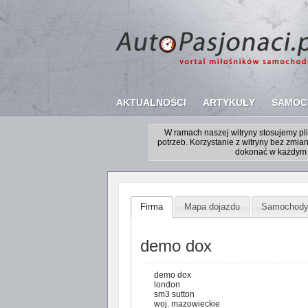
AKTUALNOŚCI
ARTYKUŁY
SAMOC
W ramach naszej witryny stosujemy p
potrzeb. Korzystanie z witryny bez zm
dokonać w każdym 
Firma
Mapa dojazdu
Samochod
demo dox
demo dox
london
sm3 sutton
woj. mazowieckie