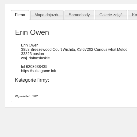
Firma
Mapa dojazdu
Samochody
Galerie zdjęć
Ko
Erin Owen
Erin Owen
3853 Breezewood Court Wichita, KS 67202 Curious what Melod
33323 boston
woj. dolnoslaskie
tel 6203638435
https://suikagame.lol/
Kategorie firmy:
Wyświetleń: 202