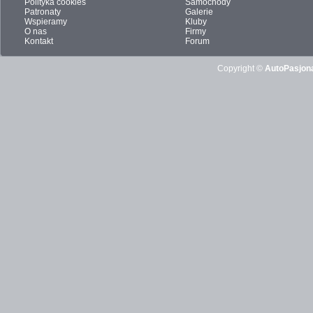
Polityka cookies
Samochody
Patronaty
Galerie
Wspieramy
Kluby
O nas
Firmy
Kontakt
Forum
Copyright ©
AutoPasjona