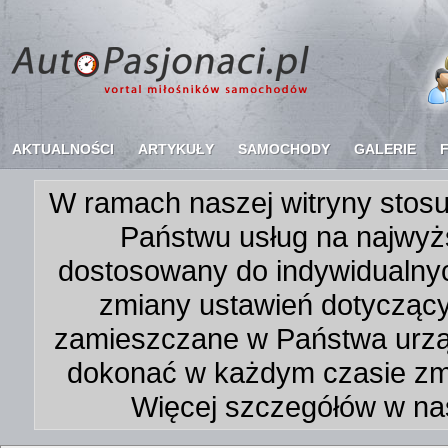
AKTUALNOŚCI
ARTYKUŁY
SAMOCHODY
GALERIE
W ramach naszej witryny stosu
Państwu usług na najwyż
dostosowany do indywidualnyc
zmiany ustawień dotycząc
zamieszczane w Państwa urz
dokonać w każdym czasie zmi
Więcej szczegółów w na