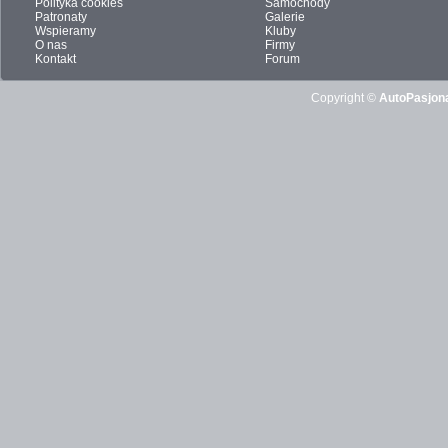
Polityka cookies
Samochody
Patronaty
Galerie
Wspieramy
Kluby
O nas
Firmy
Kontakt
Forum
Copyright ©
AutoPasjona