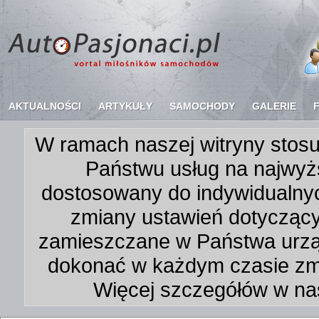
AKTUALNOŚCI
ARTYKUŁY
SAMOCHODY
GALERIE
W ramach naszej witryny stosu
Państwu usług na najwyż
dostosowany do indywidualnyc
zmiany ustawień dotycząc
zamieszczane w Państwa urz
dokonać w każdym czasie zmi
Więcej szczegółów w na