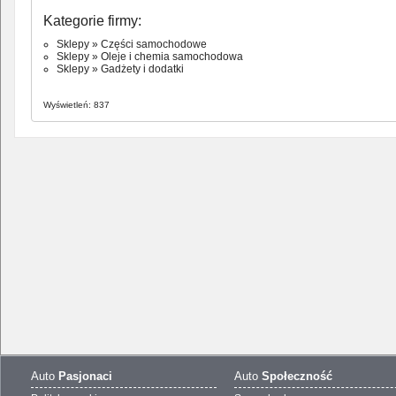
Kategorie firmy:
Sklepy
»
Części samochodowe
Sklepy
»
Oleje i chemia samochodowa
Sklepy
»
Gadżety i dodatki
Wyświetleń: 837
Auto
Pasjonaci
Auto
Społeczność