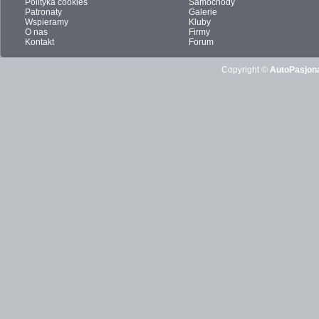
Polityka cookies
Samochody
Patronaty
Galerie
Wspieramy
Kluby
O nas
Firmy
Kontakt
Forum
Copyright ©
AutoPasjona