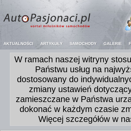
AKTUALNOŚCI
ARTYKUŁY
SAMOCHODY
GALERIE
W ramach naszej witryny stosu
Państwu usług na najwyż
dostosowany do indywidualnyc
zmiany ustawień dotycząc
zamieszczane w Państwa urz
dokonać w każdym czasie zmi
Więcej szczegółów w na