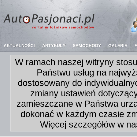
AKTUALNOŚCI
ARTYKUŁY
SAMOCHODY
GALERIE
W ramach naszej witryny stosu
Państwu usług na najwyż
dostosowany do indywidualnyc
zmiany ustawień dotycząc
zamieszczane w Państwa urz
dokonać w każdym czasie zmi
Więcej szczegółów w na