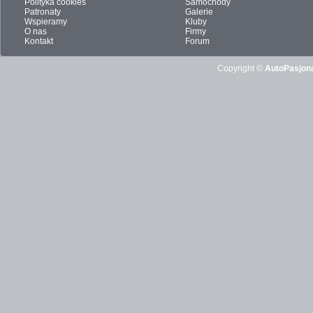
Polityka cookies
Samochody
Patronaty
Galerie
Wspieramy
Kluby
O nas
Firmy
Kontakt
Forum
Copyright ©
AutoPasjona