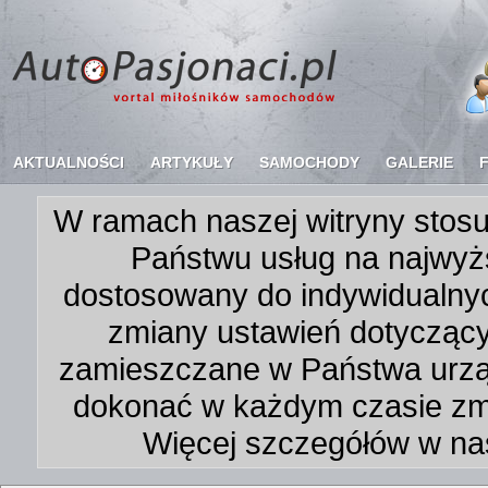
AKTUALNOŚCI
ARTYKUŁY
SAMOCHODY
GALERIE
W ramach naszej witryny stosu
Państwu usług na najwyż
dostosowany do indywidualnyc
zmiany ustawień dotycząc
zamieszczane w Państwa urz
dokonać w każdym czasie zmi
Więcej szczegółów w na