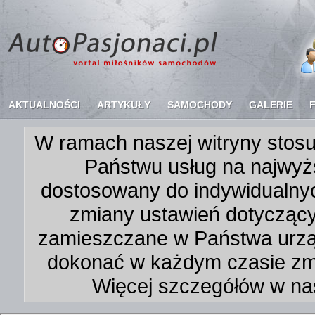
AKTUALNOŚCI
ARTYKUŁY
SAMOCHODY
GALERIE
W ramach naszej witryny stosu
Państwu usług na najwyż
dostosowany do indywidualnyc
zmiany ustawień dotycząc
zamieszczane w Państwa urz
dokonać w każdym czasie zmi
Więcej szczegółów w na