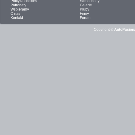
Polityka cookies
Samochody
Patronaty
Galerie
Wspieramy
Kluby
O nas
Firmy
Kontakt
Forum
Copyright ©
AutoPasjona