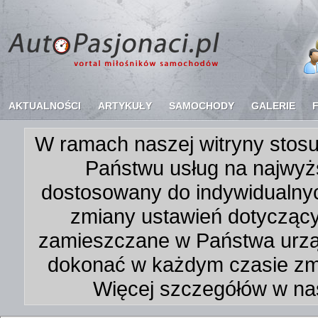
AKTUALNOŚCI
ARTYKUŁY
SAMOCHODY
GALERIE
W ramach naszej witryny stosu
Państwu usług na najwyż
dostosowany do indywidualnyc
zmiany ustawień dotycząc
zamieszczane w Państwa urz
dokonać w każdym czasie zmi
Więcej szczegółów w na