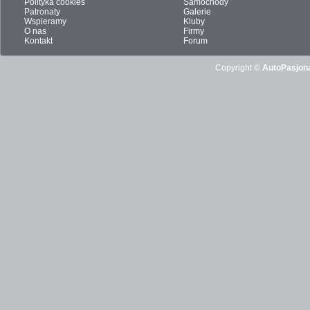
Polityka cookies
Samochody
Patronaty
Galerie
Wspieramy
Kluby
O nas
Firmy
Kontakt
Forum
Copyright ©
AutoPasjona