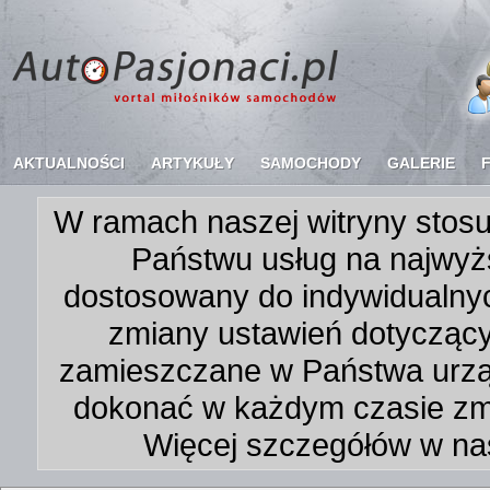
AKTUALNOŚCI
ARTYKUŁY
SAMOCHODY
GALERIE
W ramach naszej witryny stosu
Państwu usług na najwyż
dostosowany do indywidualnyc
zmiany ustawień dotycząc
zamieszczane w Państwa urz
dokonać w każdym czasie zmi
Więcej szczegółów w na