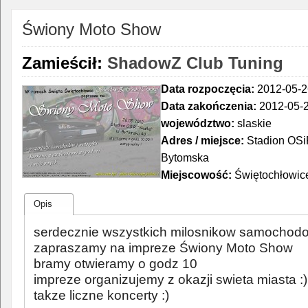
Świony Moto Show
Zamieścił:
ShadowZ Club Tuning
Data rozpoczęcia:
2012-05-2
Data zakończenia:
2012-05-2
województwo:
slaskie
Adres / miejsce:
Stadion OSiR
Bytomska
Miejscowość:
Świętochłowic
Opis
serdecznie wszystkich milosnikow samochodow
zapraszamy na impreze Świony Moto Show
bramy otwieramy o godz 10
impreze organizujemy z okazji swieta miasta :
takze liczne koncerty :)