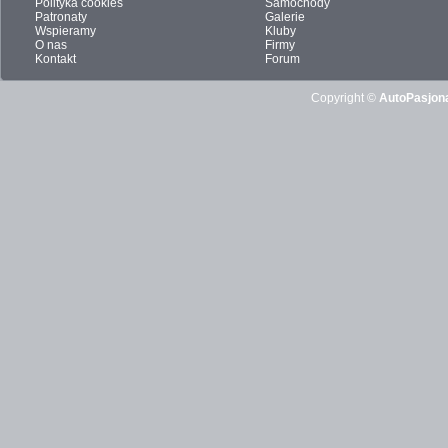
Polityka cookies
Samochody
Patronaty
Galerie
Wspieramy
Kluby
O nas
Firmy
Kontakt
Forum
Copyright ©
AutoPasjona