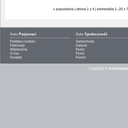
« poprzednia | strona 1 z 4 | elementów 1–20 z 
Auto
Pasjonaci
Auto
Społeczność
Polityka cookies
Samochody
Patronaty
Galerie
Wspieramy
Kluby
O nas
Firmy
Kontakt
Forum
Copyright ©
AutoPasjona