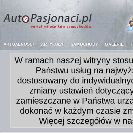
AKTUALNOŚCI
ARTYKUŁY
SAMOCHODY
GALERIE
W ramach naszej witryny stosu
Państwu usług na najwyż
dostosowany do indywidualnyc
zmiany ustawień dotycząc
zamieszczane w Państwa urz
dokonać w każdym czasie zmi
Więcej szczegółów w na