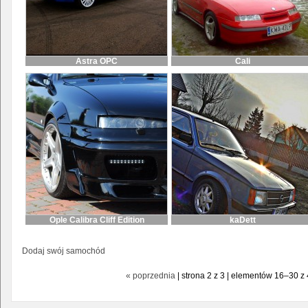
Astra OPC
Cali
Ople Calibra Cliff Edition
kaDett
Dodaj swój samochód
« poprzednia
| strona 2 z 3 | elementów 16–30 z 