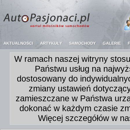
AKTUALNOŚCI
ARTYKUŁY
SAMOCHODY
GALERIE
W ramach naszej witryny stosu
Państwu usług na najwyż
dostosowany do indywidualnyc
zmiany ustawień dotycząc
zamieszczane w Państwa urz
dokonać w każdym czasie zmi
Więcej szczegółów w na