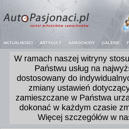
AKTUALNOŚCI
ARTYKUŁY
SAMOCHODY
GALERIE
W ramach naszej witryny stosu
Państwu usług na najwyż
dostosowany do indywidualnyc
zmiany ustawień dotycząc
zamieszczane w Państwa urz
dokonać w każdym czasie zmi
Więcej szczegółów w na