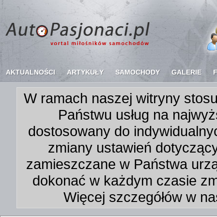
AKTUALNOŚCI
ARTYKUŁY
SAMOCHODY
GALERIE
W ramach naszej witryny stosu
Państwu usług na najwyż
dostosowany do indywidualnyc
zmiany ustawień dotycząc
zamieszczane w Państwa urz
dokonać w każdym czasie zmi
Więcej szczegółów w na