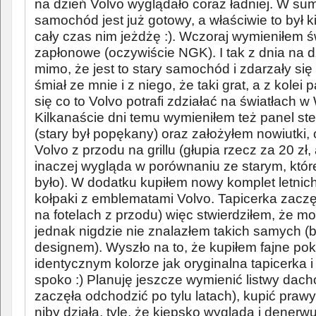
na dzień Volvo wyglądało coraz ładniej. W su
samochód jest już gotowy, a właściwie to był k
cały czas nim jeżdżę :). Wczoraj wymieniłem 
zapłonowe (oczywiście NGK). I tak z dnia na d
mimo, że jest to stary samochód i zdarzały się 
śmiał ze mnie i z niego, że taki grat, a z kolei
się co to Volvo potrafi zdziałać na światłach w
Kilkanaście dni temu wymieniłem też panel s
(stary był popękany) oraz założyłem nowiutki,
Volvo z przodu na grillu (głupia rzecz za 20 z
inaczej wygląda w porównaniu ze starym, któr
było). W dodatku kupiłem nowy komplet letnich
kołpaki z emblematami Volvo. Tapicerka zaczę
na fotelach z przodu) więc stwierdziłem, że mo
jednak nigdzie nie znalazłem takich samych (by
designem). Wyszło na to, że kupiłem fajne po
identycznym kolorze jak oryginalna tapicerka i
spoko :) Planuję jeszcze wymienić listwy dach
zaczęła odchodzić po tylu latach), kupić prawy
niby działa, tyle, że kiepsko wygląda i dener