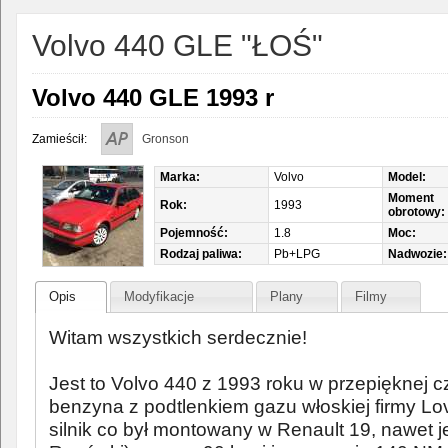
Volvo 440 GLE "ŁOŚ"
Volvo 440 GLE 1993 r
Zamieścił:
Gronson
Marka:
Volvo
Model:
Moment
Rok:
1993
obrotowy:
Pojemność:
1.8
Moc:
Rodzaj paliwa:
Pb+LPG
Nadwozie:
Opis
Modyfikacje
Plany
Filmy
Witam wszystkich serdecznie!
Jest to Volvo 440 z 1993 roku w przepięknej 
benzyna z podtlenkiem gazu włoskiej firmy Lov
silnik co był montowany w Renault 19, nawet 