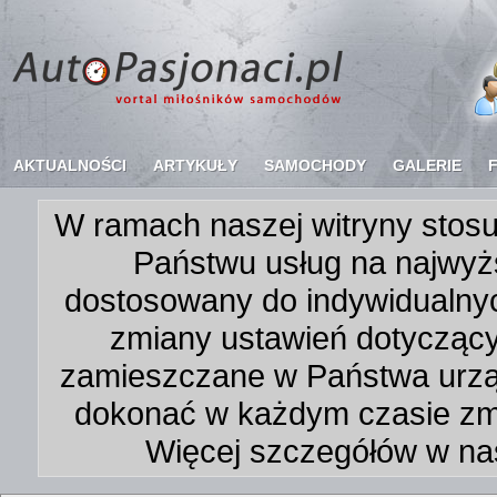
AKTUALNOŚCI
ARTYKUŁY
SAMOCHODY
GALERIE
W ramach naszej witryny stosu
Państwu usług na najwyż
dostosowany do indywidualnyc
zmiany ustawień dotycząc
zamieszczane w Państwa urz
dokonać w każdym czasie zmi
Więcej szczegółów w na