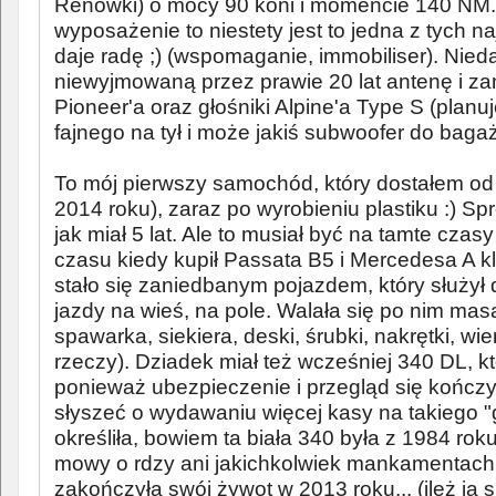
Renówki) o mocy 90 koni i momencie 140 NM. 
wyposażenie to niestety jest to jedna z tych n
daje radę ;) (wspomaganie, immobiliser). Nie
niewyjmowaną przez prawie 20 lat antenę i z
Pioneer'a oraz głośniki Alpine'a Type S (planu
fajnego na tył i może jakiś subwoofer do bagaż
To mój pierwszy samochód, który dostałem od
2014 roku), zaraz po wyrobieniu plastiku :) S
jak miał 5 lat. Ale to musiał być na tamte czas
czasu kiedy kupił Passata B5 i Mercedesa A kl
stało się zaniedbanym pojazdem, który służył 
jazdy na wieś, na pole. Walała się po nim mas
spawarka, siekiera, deski, śrubki, nakrętki, wier
rzeczy). Dziadek miał też wcześniej 340 DL, 
ponieważ ubezpieczenie i przegląd się kończył
słyszeć o wydawaniu więcej kasy na takiego "gr
określiła, bowiem ta biała 340 była z 1984 rok
mowy o rdzy ani jakichkolwiek mankamentac
zakończyła swój żywot w 2013 roku... (ileż ja 