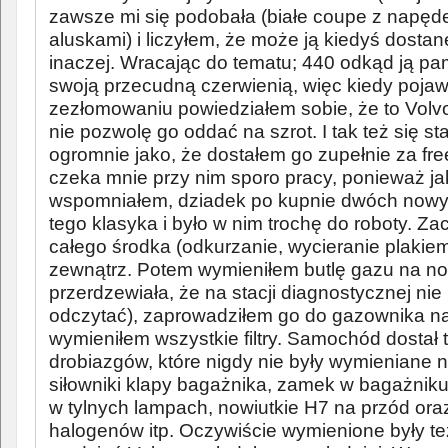
zawsze mi się podobała (białe coupe z napędem
aluskami) i liczyłem, że może ją kiedyś dostanę
inaczej. Wracając do tematu; 440 odkąd ją p
swoją przecudną czerwienią, więc kiedy pojaw
zezłomowaniu powiedziałem sobie, że to Volvo
nie pozwolę go oddać na szrot. I tak też się st
ogromnie jako, że dostałem go zupełnie za fre
czeka mnie przy nim sporo pracy, ponieważ ja
wspomniałem, dziadek po kupnie dwóch nowyc
tego klasyka i było w nim trochę do roboty. Za
całego środka (odkurzanie, wycieranie plakiem
zewnątrz. Potem wymieniłem butlę gazu na now
przerdzewiała, że na stacji diagnostycznej ni
odczytać), zaprowadziłem go do gazownika n
wymieniłem wszystkie filtry. Samochód dostał 
drobiazgów, które nigdy nie były wymieniane n
siłowniki klapy bagażnika, zamek w bagażnik
w tylnych lampach, nowiutkie H7 na przód or
halogenów itp. Oczywiście wymienione były też