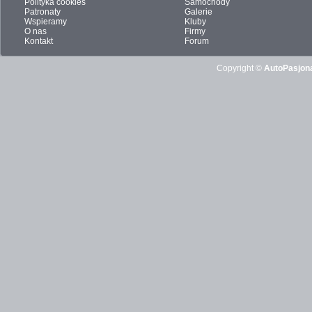
Polityka cookies
Samochody
Patronaty
Galerie
Wspieramy
Kluby
O nas
Firmy
Kontakt
Forum
Copyright ©
AutoPasjona