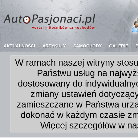
AKTUALNOŚCI
ARTYKUŁY
SAMOCHODY
GALERIE
W ramach naszej witryny stosu
Państwu usług na najwyż
dostosowany do indywidualnyc
zmiany ustawień dotycząc
zamieszczane w Państwa urz
dokonać w każdym czasie zmi
Więcej szczegółów w na