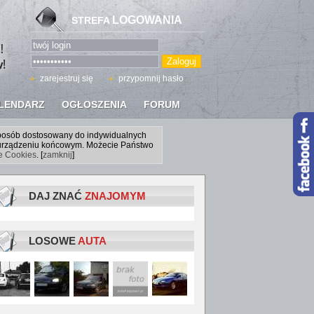
LOGOWANIA
STREFA
zarejestruj się
przypomnij hasło
LENDARZ
OGŁOSZENIA
FORUM
sposób dostosowany do indywidualnych
a urządzeniu końcowym. Możecie Państwo
ce Cookies
. [
zamknij
]
DAJ ZNAĆ
ZNAJOMYM
LOSOWE
AUTA