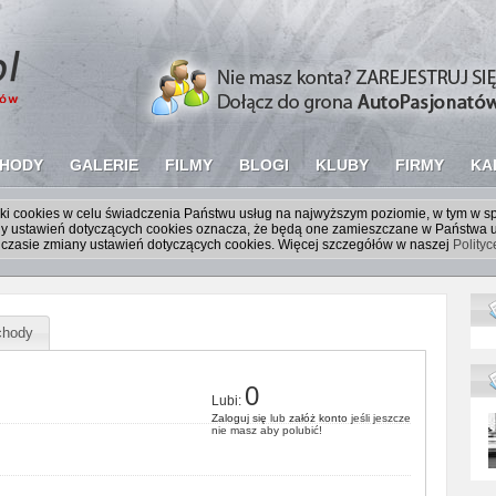
HODY
GALERIE
FILMY
BLOGI
KLUBY
FIRMY
KA
liki cookies w celu świadczenia Państwu usług na najwyższym poziomie, w tym w 
iany ustawień dotyczących cookies oznacza, że będą one zamieszczane w Państw
czasie zmiany ustawień dotyczących cookies. Więcej szczegółów w naszej
Polity
hody
0
Lubi:
Zaloguj się
lub
załóż konto
jeśli jeszcze
nie masz aby polubić!