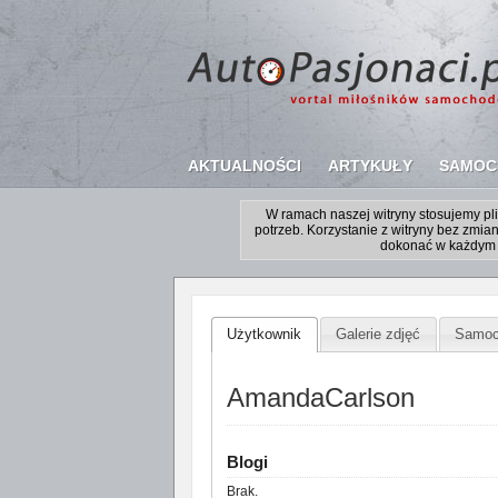
AKTUALNOŚCI
ARTYKUŁY
SAMOC
W ramach naszej witryny stosujemy p
potrzeb. Korzystanie z witryny bez zm
dokonać w każdym 
Użytkownik
Galerie zdjęć
Samoc
AmandaCarlson
Blogi
Brak.