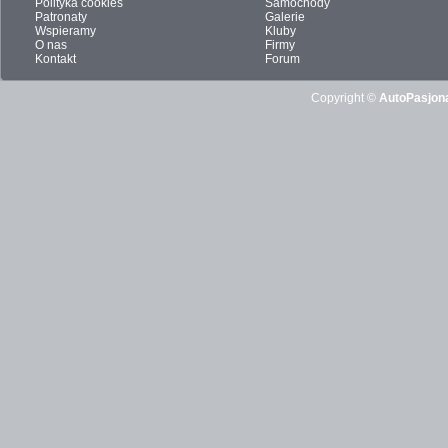
Polityka cookies
Samochody
Patronaty
Galerie
Wspieramy
Kluby
O nas
Firmy
Kontakt
Forum
Copyright ©
AutoPasjona