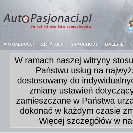
AKTUALNOŚCI
ARTYKUŁY
SAMOCHODY
GALERIE
W ramach naszej witryny stosu
Państwu usług na najwyż
dostosowany do indywidualnyc
zmiany ustawień dotycząc
zamieszczane w Państwa urz
dokonać w każdym czasie zmi
Więcej szczegółów w na