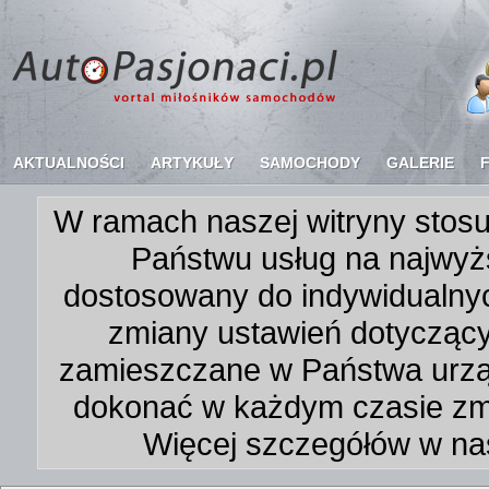
AKTUALNOŚCI
ARTYKUŁY
SAMOCHODY
GALERIE
W ramach naszej witryny stosu
Państwu usług na najwyż
dostosowany do indywidualnyc
zmiany ustawień dotycząc
zamieszczane w Państwa urz
dokonać w każdym czasie zmi
Więcej szczegółów w na