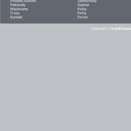
Polityka cookies
Samochody
Patronaty
Galerie
Wspieramy
Kluby
O nas
Firmy
Kontakt
Forum
Copyright ©
AutoPasjona