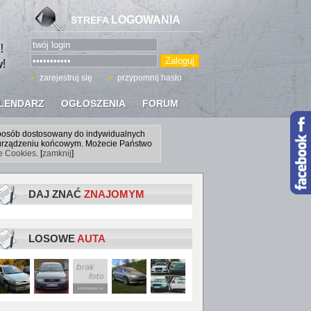
LOGOWANIA
STREFA
zarejestruj się
przypomnij hasło
LENDARZ
OGŁOSZENIA
FORUM
sposób dostosowany do indywidualnych
a urządzeniu końcowym. Możecie Państwo
ce Cookies
. [
zamknij
]
DAJ ZNAĆ
ZNAJOMYM
LOSOWE
AUTA