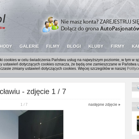
HODY
GALERIE
FILMY
BLOGI
KLUBY
FIRMY
KA
liki cookies w celu świadczenia Państwu usług na najwyższym poziomie, w tym w 
iany ustawień dotyczących cookies oznacza, że będą one zamieszczane w Państw
czasie zmiany ustawień dotyczących cookies. Więcej szczegółów w naszej
Polity
ławiu - zdjęcie 1 / 7
1 / 7
następne zdjęcie
»