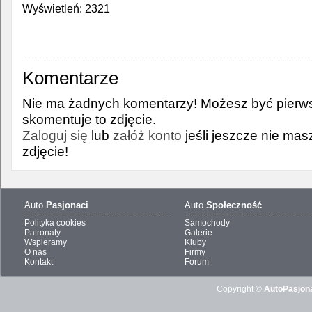
Wyświetleń: 2321
Komentarze
Nie ma żadnych komentarzy! Możesz być pierws
skomentuje to zdjęcie.
Zaloguj się
lub
załóż konto
jeśli jeszcze nie ma
zdjęcie!
Auto
Pasjonaci
Auto
Społeczność
Polityka cookies
Samochody
Patronaty
Galerie
Wspieramy
Kluby
O nas
Firmy
Kontakt
Forum
Copyright ©
AutoPasjona