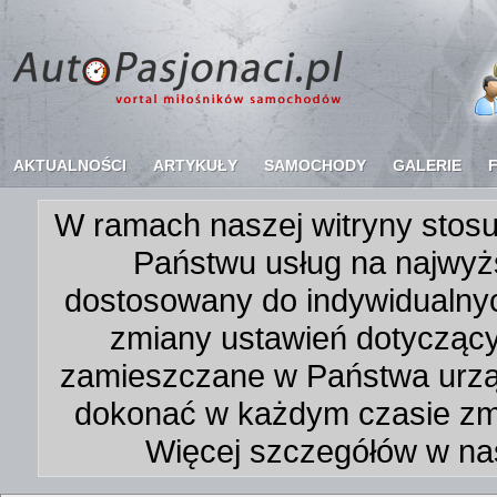
AKTUALNOŚCI
ARTYKUŁY
SAMOCHODY
GALERIE
W ramach naszej witryny stosu
Państwu usług na najwyż
dostosowany do indywidualnyc
zmiany ustawień dotycząc
zamieszczane w Państwa urz
dokonać w każdym czasie zmi
Więcej szczegółów w na