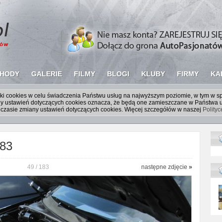
HODY
GALERIE
FILMY
BLOGI
KLUBY
FIRMY
KA
liki cookies w celu świadczenia Państwu usług na najwyższym poziomie, w tym w 
iany ustawień dotyczących cookies oznacza, że będą one zamieszczane w Państw
czasie zmiany ustawień dotyczących cookies. Więcej szczegółów w naszej
Polity
183
49 / 183
następne zdjęcie
»