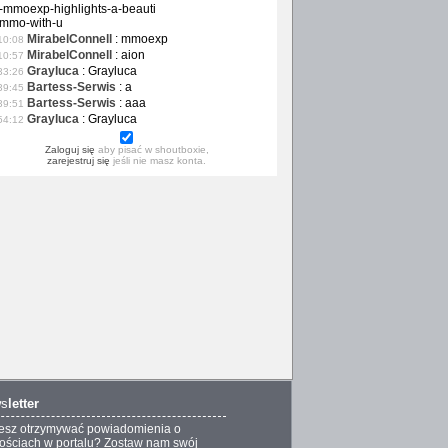
-mmoexp-highlights-a-beauti
-mmo-with-u
MirabelConnell
:
mmoexp
10:08
MirabelConnell
:
aion
10:57
Grayluca
:
Grayluca
33:26
Bartess-Serwis
:
a
39:45
Bartess-Serwis
:
aaa
39:51
Grayluca
:
Grayluca
54:12
Zaloguj się
aby pisać w shoutboxie,
zarejestruj się
jeśli nie masz konta.
s
letter
esz otrzymywać powiadomienia o
ściach w portalu? Zostaw nam swój