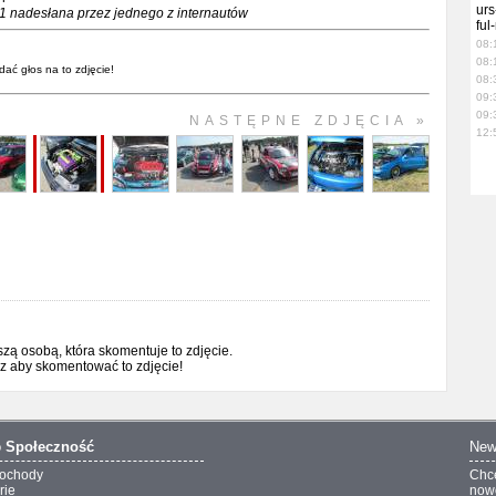
urs
1 nadesłana przez jednego z internautów
ful
08:
08:
dać głos na to zdjęcie!
08:
09:
09:
NASTĘPNE ZDJĘCIA »
12:
ą osobą, która skomentuje to zdjęcie.
sz aby skomentować to zdjęcie!
o
Społeczność
New
ochody
Chc
rie
nowo