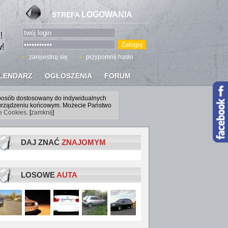
LOGOWANIA
STREFA
zarejestruj się
przypomnij hasło
LENDARZ
OGŁOSZENIA
FORUM
sposób dostosowany do indywidualnych
a urządzeniu końcowym. Możecie Państwo
ce Cookies
. [
zamknij
]
DAJ ZNAĆ
ZNAJOMYM
LOSOWE
AUTA