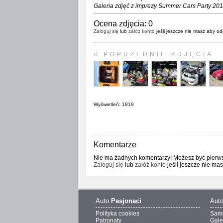
Galeria zdjęć z imprezy Summer Cars Party 201
Ocena zdjęcia:
0
Zaloguj się
lub
załóż konto
jeśli jeszcze nie masz aby od
« POPRZEDNIE ZDJĘCIA
Wyświetleń: 1819
Komentarze
Nie ma żadnych komentarzy! Możesz być pierwsz
Zaloguj się
lub
załóż konto
jeśli jeszcze nie ma
Auto
Pasjonaci
Aut
Polityka cookies
Sam
Patronaty
Gale